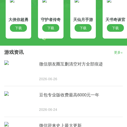
大侠你超勇
守护者传奇
天仙月手游
天书奇谈官
游戏
手机版(the
官方版
方版
下载
下载
下载
下载
legends
of
guardians)
游戏资讯
更多+
微信朋友圈互删清空对方全部痕迹
2026-06-26
豆包专业版收费最高6000元一年
2026-06-24
微信迎来史上最大更新