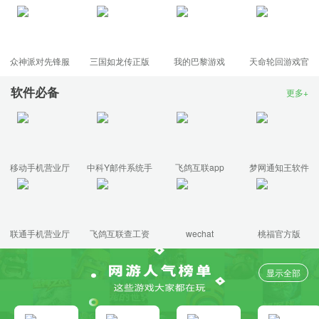
版(the legends
版
of guardians)
众神派对先锋服
三国如龙传正版
我的巴黎游戏
天命轮回游戏官
(dislyte)
方版
软件必备
更多+
移动手机营业厅
中科Y邮件系统手
飞鸽互联app
梦网通知王软件
app
机登录版
联通手机营业厅
飞鸽互联查工资
wechat
桃福官方版
app客户端
条app
显示全部