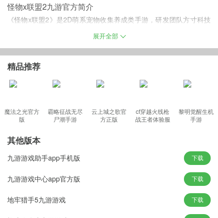
怪物x联盟2九游官方简介
《怪物x联盟2》是2D萌系宠物收集养成类手游，研发团队方寸科技
为前作原班人马。游戏延续了前作《怪物x联盟》的世界观剧情设定
展开全部
和宠物养成玩法，并在此基础上将剧情和玩法进行了深挖。游戏拥
有百种宠物、全新战斗体验、自由探索模式，让玩家从宠物、剧
精品推荐
情、玩法等几个维度感受纯粹的养成游戏。
九游怪物x联盟2正版游戏特色
魔法之光官方
霸略征战无尽
云上城之歌官
cf穿越火线枪
黎明觉醒生机
版
尸潮手游
方正版
战王者体验服
手游
【海量萌宠 满足收集欲望】
最新版
《怪物x联盟2》相比《怪物x联盟》拥有更多的宠物，而每一位宠物
其他版本
经过不同的培养会具有不同的能力和外形。对于收集控来说，海量
九游游戏助手app手机版
下载
宠物的收集体验正是游戏的乐趣之一。玩家从收集宠物开始，慢慢
培养属于自己的宠物，而宠物身上的烙印都是独一无二的。正是由
九游游戏中心app官方版
下载
于这种区隔性，许多前作的忠实玩家表示对自己在游戏里饲养的可
地牢猎手5九游游戏
下载
爱宠物产生了深厚的感情。维系现实与虚拟的真实情感，才是养成
类游戏的精华所在。萌宠不再是二次元的平面形象，而是打破次元