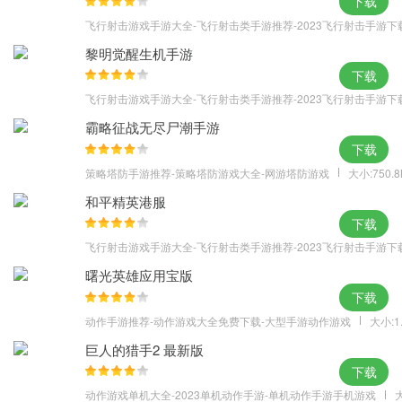
下载
分完善。玩家作为一名训练师可以拥有自己的家园和家族，并可以
飞行射击游戏手游大全-飞行射击类手游推荐-2023飞行射击手游下
与其他玩家一起组队冒险。建造属于自己的家园、组建自己的家
黎明觉醒生机手游
族，本作的社交系统不局限于游戏主线内容，而是拓展现实中人与
下载
人的互动，将社交体验融入游戏本身的玩法，带来别具一格的养成
飞行射击游戏手游大全-飞行射击类手游推荐-2023飞行射击手游下
感受。
霸略征战无尽尸潮手游
新手必看
下载
【初始宠物选择】
策略塔防手游推荐-策略塔防游戏大全-网游塔防游戏
大小:750.
其实对于很多玩家来说初始的宠物选择是非常重要的，但是小编个
和平精英港服
人认为初始都都无所谓，到后期是基本都换掉的。比如小编一开始
下载
就选择红毛，然后红毛现在已经被我压箱底了。
飞行射击游戏手游大全-飞行射击类手游推荐-2023飞行射击手游下
【宠物选择】
曙光英雄应用宝版
大概很多玩家都想知道选什么宠物是最关键了，那么小编给大家推
下载
荐几只性价比非常高的宠物，霹雳弹，奥伯维尔，卡加顿都是非常
动作手游推荐-动作游戏大全免费下载-大型手游动作游戏
大小:1
好的S级平民神宠，SS级小编推荐朱雀哦~
【宠物进阶】
巨人的猎手2 最新版
下载
宠物进阶这块，用好扫荡，对宠物进行升星，包括探险，探险和迷
动作游戏单机大全-2023单机动作手游-单机动作手游手机游戏
大
失之塔都可以获得相对应的奖励，这样对宠物的强化就可以非常快