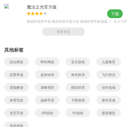
速了。另外对技能书也要去收集哦~在迷失之塔都可以收集到一些技
魔法之光官方版
下载
能书的。
【升级技巧】
模拟经营类手游-模拟经营手游大全-模拟经营手机游戏
大小:147
对于升级我们可以不断的扫荡，对材料进行补充顺便也可以升级，
查看更多
记得每日任务记得做完，这样奖励也丰厚，升级也快。但是任务等
级上去后也不要忘记宠物的等级哦~
其他标签
【钻石使用】
对于钻石怎么使用，小编不推荐去十连抽，不过闲着的话也可以，
回合网游
即时网游
音乐游戏
儿童教育
对于平民来说平民宠物就够了，钻石小编一般是拿来买体力，这样
恋爱养成
益智休闲
角色扮演
飞行射击
扫荡对自己升级和对宠物升级都有一定的好处。
冒险解谜
策略塔防
模拟经营
动作游戏
体育竞技
战棋手游
卡牌游戏
赛车竞速
变态手游
VR游戏
h5游戏
新游预告
其他游戏