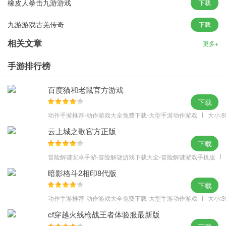
橡皮人拳击九游游戏
下载
壁的2.5次元究极形态！
九游游戏古羌传奇
下载
【实时对战 武力突破天际】
与《怪物x联盟》的回合战斗不同，本次《怪物x联盟2》实行实时对
相关文章
更多+
战，玩家可以随时随地热血开战。放出平时精心养成的宠物大战一
手游排行榜
场，这种厚积薄发的快感才是卡牌游戏首屈一指的战斗体验！同
时，本作的战斗系统引入了行动点机制，即在回合战斗的基础上加
百度猫和老鼠官方游戏
入了点数限制，这更考验玩家战斗时的策略性和反应能力，使战斗
下载
体验更加丰满。
动作手游推荐-动作游戏大全免费下载-大型手游动作游戏
大小:8
【精美立绘 展现爆表萌值】
云上城之歌官方正版
《怪物x联盟2》自曝光以来，自带的萌属性一直被玩家津津乐道，
下载
而清新可爱的画风确实治愈了不少玩家。本次的正统续作在前作的
冒险解谜安卓手游-冒险解谜游戏下载大全-冒险解谜游戏手机版
基础上进行了大胆的颠覆，作画的精细度和人物的生动性上升好几
暗影格斗2相印8代版
个层级，在满足“视觉系”玩家的感官体验，同时用丰富多采的想象力
下载
和细腻的作画为大家展现全新怪物世界的多姿多彩。
动作手游推荐-动作游戏大全免费下载-大型手游动作游戏
大小:3
【家园系统 社交才是王道】
cf穿越火线枪战王者体验服最新版
除了可爱宠物的养成和创新的战斗模式，游戏所拥有的社交系统十