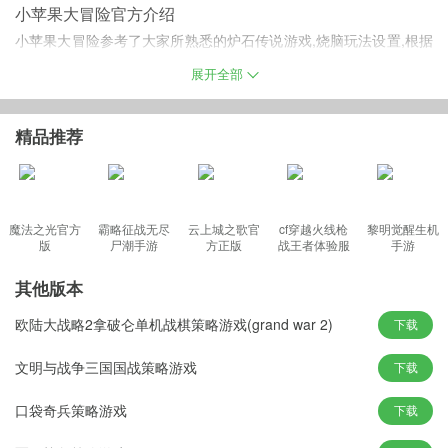
小苹果大冒险官方介绍
小苹果大冒险参考了大家所熟悉的炉石传说游戏,烧脑玩法设置,根据
卡牌的属性自由的组合牌组展开对战.
展开全部
精品推荐
游戏特色
1.玩家需要不断的根据不同的策略,努力的使用最适合的卡牌进行战
斗,十分的有趣
魔法之光官方
霸略征战无尽
云上城之歌官
cf穿越火线枪
黎明觉醒生机
2.非常经典的游戏玩法,融合了众多各式各样丰富精彩的元素,不断的
版
尸潮手游
方正版
战王者体验服
手游
展开对决
最新版
3.非常考验玩家的细心程度,需要特别的小心谨慎,即时是处于劣势也
其他版本
绝不急躁
欧陆大战略2拿破仑单机战棋策略游戏(grand war 2)
下载
更新内容
v1.0.7版本
文明与战争三国国战策略游戏
下载
1.新功能融合卡,需要打一次BOSS才能获得.
口袋奇兵策略游戏
下载
2.过关奖励3选1 BOSS宝藏.
3.修正了一些BUG,恶作剧卡牌卡死,蝙蝠卡牌卡死.