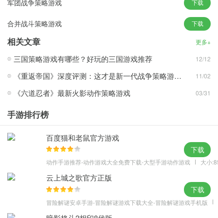
军团战争策略游戏
下载
4.降低了难度,减低了过牌效果.
合并战斗策略游戏
下载
5.修改了一些界面.
相关文章
更多+
三国策略游戏有哪些？好玩的三国游戏推荐
12/12
《重返帝国》深度评测：这才是新一代战争策略游戏应有的体验
11/02
《六道忍者》最新火影动作策略游戏
03/31
手游排行榜
百度猫和老鼠官方游戏
下载
动作手游推荐-动作游戏大全免费下载-大型手游动作游戏
大小:8
云上城之歌官方正版
下载
冒险解谜安卓手游-冒险解谜游戏下载大全-冒险解谜游戏手机版
暗影格斗2相印8代版