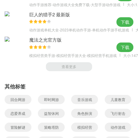
动作手游推荐-动作游戏大全免费下载-大型手游动作游戏
大小:1
巨人的猎手2 最新版
下载
动作游戏单机大全-2023单机动作手游-单机动作手游手机游戏
大
魔法之光官方版
下载
模拟经营类手游-模拟经营手游大全-模拟经营手机游戏
大小:147
查看更多
其他标签
回合网游
即时网游
音乐游戏
儿童教育
恋爱养成
益智休闲
角色扮演
飞行射击
冒险解谜
策略塔防
模拟经营
动作游戏