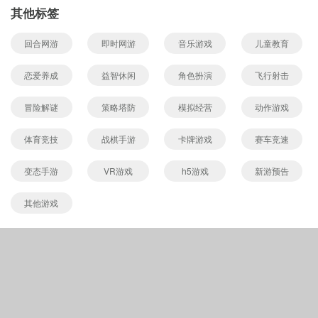
其他标签
回合网游
即时网游
音乐游戏
儿童教育
恋爱养成
益智休闲
角色扮演
飞行射击
冒险解谜
策略塔防
模拟经营
动作游戏
体育竞技
战棋手游
卡牌游戏
赛车竞速
变态手游
VR游戏
h5游戏
新游预告
其他游戏