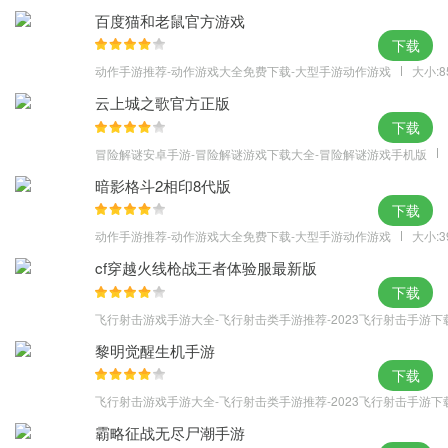
百度猫和老鼠官方游戏
2、多种模式的玩法，让玩家感受游戏的乐趣；
下载
3、游戏画面精致，游戏内容非常丰富。
动作手游推荐-动作游戏大全免费下载-大型手游动作游戏
大小:8
云上城之歌官方正版
下载
游戏玩法
冒险解谜安卓手游-冒险解谜游戏下载大全-冒险解谜游戏手机版
1.与其他训练师共同切磋
暗影格斗2相印8代版
2.与全世界好友共同游戏
下载
3.收集不同元素的怪物
动作手游推荐-动作游戏大全免费下载-大型手游动作游戏
大小:3
4.想着怪物大师而努力吧
cf穿越火线枪战王者体验服最新版
更新日志
下载
- 改进了服务器 - 客户端连接
飞行射击游戏手游大全-飞行射击类手游推荐-2023飞行射击手游下
- Pure Stones现在在甲板槽中显示正确的能力和图像。
黎明觉醒生机手游
- Carpy（冠军版）现在可以正确攻击所有转弯。
下载
- 当你玩一个预期类型的怪物时，挑战＃40现在很重要。
飞行射击游戏手游大全-飞行射击类手游推荐-2023飞行射击手游下
- 恶魔德拉库现在正确地展示了所有演变中的“慢”能力。
霸略征战无尽尸潮手游
- 修正了几个挑战描述