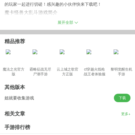
的玩家一起进行切磋！感兴趣的小伙伴快来下载吧！
魔卡怪兽大乱斗游戏简介
魔卡怪兽大乱斗是款角色扮演类的集换式卡牌游戏。收集并进化你
展开全部
的怪物，成为终极怪物训练师！
精品推荐
魔卡怪兽大乱斗手机版特色
- 在魔法时间中旅行，与其他强大的训练师互相切磋，赢得特殊奖
魔法之光官方
霸略征战无尽
云上城之歌官
cf穿越火线枪
黎明觉醒生机
励，解锁魔法徽章！
版
尸潮手游
方正版
战王者体验服
手游
- 与全世界各地的训练师共同在线游戏，与你的Facebook好友一决
最新版
胜负，来比试一下你们的积分和排名！
其他版本
- 收集、进化9类不同元素的怪物，每个怪物都有其独特的能力、名
姐就要收集游戏
下载
字和声音！
- 魔卡怪兽：大乱斗中提供了无尽的单人战役，让你历练你的怪物，
相关文章
更多+
搭配各种元素，在无尽的任务中酣战淋漓！
游戏亮点
手游排行榜
1、操作简单流畅，玩法有趣玩到爽；