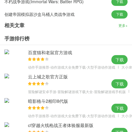
不朽战争游戏(Immortal Wars: Battler RPG)
下载
1、随着级别的增加，难度会增加，非常具有挑战性。
创建帝国模拟器沙盒马桶人类战争游戏
下载
2、随着等级的不断增加，难度也会增加，这是非常具有挑战性的。
3、杀死Boss以获取更多的武器和装备，以享受最令人兴奋的游戏体
相关文章
更多+
验。
手游排行榜
游戏特色
1、合理运用核心战术和技能，众多战士准备共同挑战最强对手。
百度猫和老鼠官方游戏
2、多种关卡等你来挑战。新的军队战争模式的生存使游戏更加有
下载
趣。
动作手游推荐-动作游戏大全免费下载-大型手游动作游戏
大小:8
3、不同的场景会给你带来不同的游玩过程，强大的敌人会让你感受
云上城之歌官方正版
到最棒的战斗。
下载
4、这里有许多不同种类的关卡等着您挑战游戏，新军队战争模式的
冒险解谜安卓手游-冒险解谜游戏下载大全-冒险解谜游戏手机版
生存让游戏变得更加有趣。
暗影格斗2相印8代版
下载
动作手游推荐-动作游戏大全免费下载-大型手游动作游戏
大小:3
cf穿越火线枪战王者体验服最新版