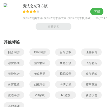
魔法之光官方版
下载
模拟经营类手游-模拟经营手游大全-模拟经营手机游戏
大小:147
查看更多
其他标签
回合网游
即时网游
音乐游戏
儿童教育
恋爱养成
益智休闲
角色扮演
飞行射击
冒险解谜
策略塔防
模拟经营
动作游戏
体育竞技
战棋手游
卡牌游戏
赛车竞速
变态手游
VR游戏
h5游戏
新游预告
其他游戏