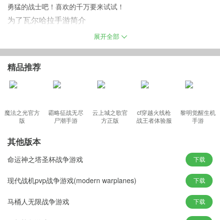
勇猛的战士吧！喜欢的千万要来试试！
为了瓦尔哈拉手游简介
游戏以上帝视角呈现出了不一样的精彩玩法，精彩刺激的模拟战斗
展开全部
类型的任务都将会在其中展现出更多的模拟的格斗的序幕，为了自
己的部落勇敢的去战斗，借助你的武器去和敌人搏斗，你的武器还
精品推荐
可以升级，掌握格斗的技巧以及展示出来，获取胜利开始全新的关
卡，相信自己的实力，炫酷的动作格斗技巧。快去下载这款游戏
吧。
魔法之光官方
霸略征战无尽
云上城之歌官
cf穿越火线枪
黎明觉醒生机
版
尸潮手游
方正版
战王者体验服
手游
最新版
为了瓦尔哈拉手机版热点
其他版本
1、击杀boss获得更多武器装备，享受最刺激的游戏体验。
命运神之塔圣杯战争游戏
下载
2、合理使用核心战术和技能，很多的士兵一起准备好了挑战最强的
对手。
现代战机pvp战争游戏(modern warplanes)
下载
3、有趣的战斗体验会将为你带来不一样的游玩过程，丰富的关卡会
马桶人无限战争游戏
下载
让你体验到最有趣的冒险；
游戏亮点