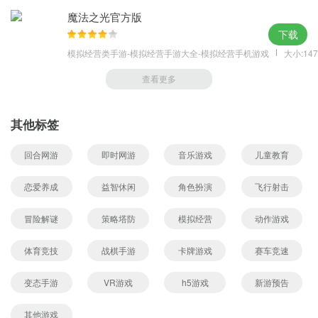
魔法之光官方版
下载
模拟经营类手游-模拟经营手游大全-模拟经营手机游戏
大小:147
查看更多
其他标签
回合网游
即时网游
音乐游戏
儿童教育
恋爱养成
益智休闲
角色扮演
飞行射击
冒险解谜
策略塔防
模拟经营
动作游戏
体育竞技
战棋手游
卡牌游戏
赛车竞速
变态手游
VR游戏
h5游戏
新游预告
其他游戏