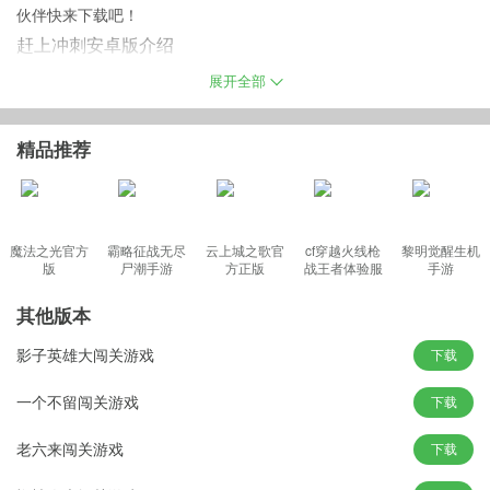
伙伴快来下载吧！
赶上冲刺安卓版介绍
在闯关的时候你的任务就是消灭关卡中所有的敌人，在游戏中玩家
展开全部
们需要控制自己的橡皮人来完成大量的闯关挑战，这样才能够获得
关卡挑战的胜利。操作简单易上手，勇于挑战，争夺第一，打造极
精品推荐
致游戏体验。当然，在战斗的时候你可以充分利用关卡中的障碍物
来隐藏自己，从而躲避敌人的攻击哦！
魔法之光官方
霸略征战无尽
云上城之歌官
cf穿越火线枪
黎明觉醒生机
版
尸潮手游
方正版
战王者体验服
手游
赶上冲刺手机版特色
最新版
按照其中经典的跑酷来的闯关冒险的，扮演其中可爱的小人在战场
其他版本
上完成超级的任务;
影子英雄大闯关游戏
下载
经典刺激的竞技闯关，按照其中简单的操作过程打造一场极致的冒
险闯关;
一个不留闯关游戏
下载
发挥出自己强大的技能来击败其中所有的红色的小人，完成关卡当
老六来闯关游戏
下载
中的任务干掉对手。
游戏亮点