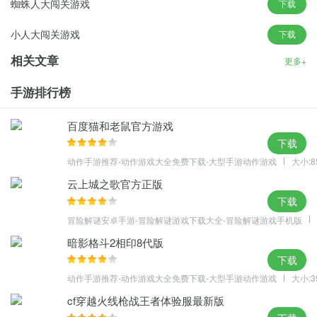
蜘蛛人大闯关游戏
下载
每个关卡中场景的设计都是不一样的，各种难度设计增加了挑战的
小人大闯关游戏
下载
困难性；
游戏非常精彩，在向上跳跃的过程中，你必须要小心敌人的攻击；
相关文章
更多+
收集武器来帮助自己战斗，各种厉害的武器自由组合，帮助自己快
手游排行榜
速击败敌人。
游戏攻略
百度猫和老鼠官方游戏
游戏中的小名人总是会移动和换位置，玩家需要抓住机会；
下载
游戏玩法很简单。玩家需要向其他方向冲刺，消灭路上遇到的小名
动作手游推荐-动作游戏大全免费下载-大型手游动作游戏
大小:8
人，遇到障碍就停下来；
云上城之歌官方正版
游戏里有很多道具可以帮你追小名人。不仅增加了追击的难度和挑
下载
战性，也增加了游戏的乐趣。
冒险解谜安卓手游-冒险解谜游戏下载大全-冒险解谜游戏手机版
暗影格斗2相印8代版
下载
动作手游推荐-动作游戏大全免费下载-大型手游动作游戏
大小:3
cf穿越火线枪战王者体验服最新版