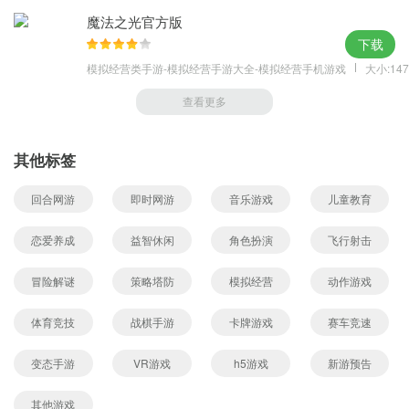
魔法之光官方版
下载
模拟经营类手游-模拟经营手游大全-模拟经营手机游戏
大小:147
查看更多
其他标签
回合网游
即时网游
音乐游戏
儿童教育
恋爱养成
益智休闲
角色扮演
飞行射击
冒险解谜
策略塔防
模拟经营
动作游戏
体育竞技
战棋手游
卡牌游戏
赛车竞速
变态手游
VR游戏
h5游戏
新游预告
其他游戏