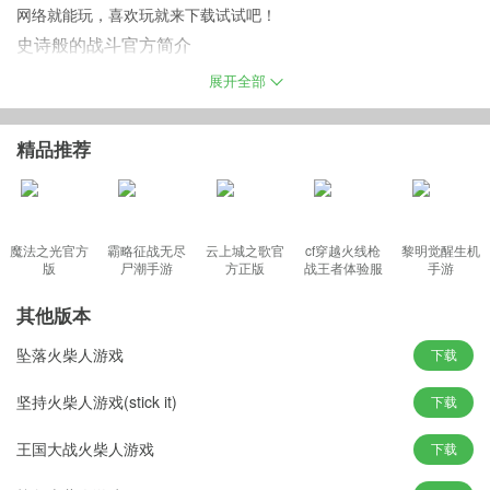
网络就能玩，喜欢玩就来下载试试吧！
史诗般的战斗官方简介
经典火柴人风格的动作冒险类游戏，画风十分的魔性趣味，可以和
展开全部
你的小伙伴一起进行组队联机对战，多种不同的高清的游戏画面可
以给玩家带来不一样的游戏的体验感受来进行游戏，使用手中的武
精品推荐
器消灭面前敌人才能解锁下一关卡内容，众多丰富的武器自由的选
择搭配。
魔法之光官方
霸略征战无尽
云上城之歌官
cf穿越火线枪
黎明觉醒生机
版
尸潮手游
方正版
战王者体验服
手游
史诗般的战斗安卓版特色
最新版
--你将在各个地方选择最佳时机将这些人悄无声息的干掉；
其他版本
--完成复仇任务，你可以自由切换武器，方便你随时动手；
坠落火柴人游戏
下载
--在这里，您将面对来自不同方向的强大敌人，同时注意从暗角偷
袭；
坚持火柴人游戏(stick it)
下载
--带上您的武器杀死攻击您的敌人，并升级为更强大的武器大师。
王国大战火柴人游戏
下载
游戏说明
1、大量不同的火柴人士兵种类，每一个兵种之间都存在能够相互克