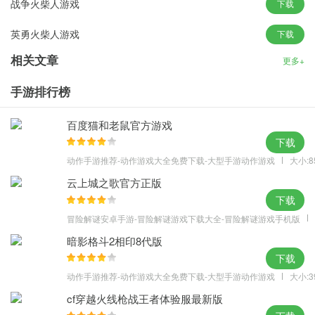
战争火柴人游戏
下载
制的属性；
英勇火柴人游戏
下载
2、独特风格的建筑，各种不同的特色战场，每一个地形都能够让你
利用；
相关文章
更多+
3、手绘的简单风格，独特的火柴人画面，简洁色彩也能还原史诗级
手游排行榜
的战场。
游戏特色
百度猫和老鼠官方游戏
1、精彩无比的战斗过程，丰富多样的竞技比拼，自由竞技激情四
下载
射。
动作手游推荐-动作游戏大全免费下载-大型手游动作游戏
大小:8
2、与各种不同的一个玩家，一起来尽情PK，可以感受很对乐趣体
云上城之歌官方正版
验。
下载
3、和好友一起游戏，更多的游戏玩法，玩家可以邀请好友一起游
冒险解谜安卓手游-冒险解谜游戏下载大全-冒险解谜游戏手机版
戏。
暗影格斗2相印8代版
4、可以随意战斗，运用火柴人独特的战斗技能，去击败关卡敌人。
下载
动作手游推荐-动作游戏大全免费下载-大型手游动作游戏
大小:3
cf穿越火线枪战王者体验服最新版