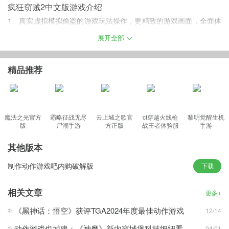
疯狂窃贼2中文版游戏介绍
1、真实虚拟模拟偷盗的游戏玩法操作，更精致的游戏画面，全面体
验3D模拟真实玩法；
展开全部
2、随时都会发布有趣的任务执行，大多数时候都会成功，要是失败
了就会被人发现警察就会来；
精品推荐
3、需要提前找好目标，从最初的场地中完成选择，进入到值钱较多
物品的房间里，特别是高档小区；
4、提升自己的天赋能力，强化技能点，更加有效率的进行盗窃，同
时将蹲点天赋加满。
魔法之光官方
霸略征战无尽
云上城之歌官
cf穿越火线枪
黎明觉醒生机
版
尸潮手游
方正版
战王者体验服
手游
最新版
其他版本
游戏亮点
制作动作游戏吧内购破解版
下载
·每次的任务只有目的地，不会给你进入的路线，一切只能靠你自己
·伪装很重要的，破解机关的能力需要在专门的黑市商人那里学习
相关文章
更多+
·这个城市就像是你的后花园一样，所有的地方都能够轻松的出入
《黑神话：悟空》获评TGA2024年度最佳动作游戏
12/14
·躲避警察的追踪最好的办法就是往小巷子里面钻，有树木的最好
游戏特色
动作游戏也城建：《神魔》新内容城堡科技细细看
04/01