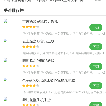
1、完成挑战之后就能获得大量的金钱让你拥有足够的资源购置强力
手游排行榜
的工具。
2、越是危险的地方越拥有丰富的道具等待你去发现，尽情享受偷窃
百度猫和老鼠官方游戏
的乐趣。
下载
3、潜入房间当中去搜寻各种有用的道具，这样才能帮助你完成更多
动作手游推荐-动作游戏大全免费下载-大型手游动作游戏
大小:8
使命和任务。
云上城之歌官方正版
下载
冒险解谜安卓手游-冒险解谜游戏下载大全-冒险解谜游戏手机版
暗影格斗2相印8代版
下载
动作手游推荐-动作游戏大全免费下载-大型手游动作游戏
大小:3
cf穿越火线枪战王者体验服最新版
下载
飞行射击游戏手游大全-飞行射击类手游推荐-2023飞行射击手游下
黎明觉醒生机手游
下载