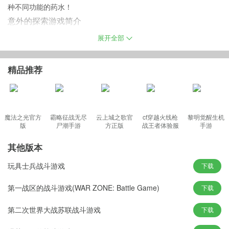
种不同功能的药水！
意外的探索游戏简介
这款具有策略和管理元素、有趣的任务和隐藏物品的冒险游戏将让
展开全部
您沉浸在乐趣中好几天。建造东西，参加战斗，使用魔法物品，制
作药水，整个世界将在您的眼前展开……一个濒临灾难的世界。
精品推荐
意外的探索手机版特色
魔法之光官方
霸略征战无尽
云上城之歌官
cf穿越火线枪
黎明觉醒生机
7种制作药水的配方，充满了战斗与战术的玩法
版
尸潮手游
方正版
战王者体验服
手游
8个章节，5-10小时的游戏时间，与怪物不断战斗
最新版
10余个额外任务，收集足够的资源和战利品
其他版本
15项成就，激活祭坛打开出口
玩具士兵战斗游戏
下载
45个以上的各种物品，指挥己方单位进行有战术的攻击
游戏亮点
第一战区的战斗游戏(WAR ZONE: Battle Game)
下载
1：全新的地图各位都可以自由发挥在这里去完成逆袭挑战。
第二次世界大战苏联战斗游戏
下载
2：还有很多陷阱需要你去开动脑筋将其破解才能继续前行。
3：整个游戏过程会非常的有意思不仅有刺激的对战体验。