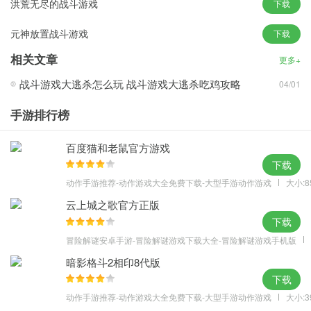
洪荒无尽的战斗游戏
下载
元神放置战斗游戏
下载
游戏优势
相关文章
更多+
1.每场游戏都能给玩家们带来不一样的游戏体验，内容可都是全新的
战斗游戏大逃杀怎么玩 战斗游戏大逃杀吃鸡攻略
04/01
哦;
手游排行榜
2.创建你所喜欢的角色随后就去在小岛上开始这场漫长的冒险之旅
吧;
百度猫和老鼠官方游戏
3.地图中会有很多的资源，各位记得去获取例如各种材料能够帮助你
下载
合成武器。
动作手游推荐-动作游戏大全免费下载-大型手游动作游戏
大小:8
云上城之歌官方正版
下载
冒险解谜安卓手游-冒险解谜游戏下载大全-冒险解谜游戏手机版
暗影格斗2相印8代版
下载
动作手游推荐-动作游戏大全免费下载-大型手游动作游戏
大小:3