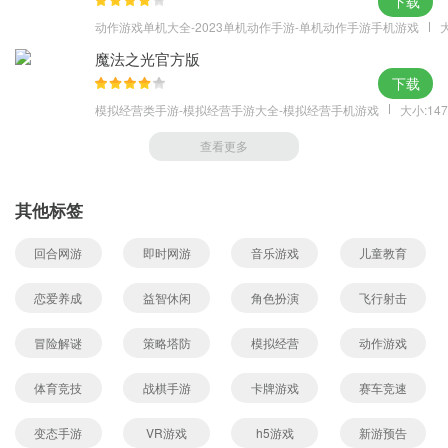
下载
动作游戏单机大全-2023单机动作手游-单机动作手游手机游戏
大
魔法之光官方版
下载
模拟经营类手游-模拟经营手游大全-模拟经营手机游戏
大小:147
查看更多
其他标签
回合网游
即时网游
音乐游戏
儿童教育
恋爱养成
益智休闲
角色扮演
飞行射击
冒险解谜
策略塔防
模拟经营
动作游戏
体育竞技
战棋手游
卡牌游戏
赛车竞速
变态手游
VR游戏
h5游戏
新游预告