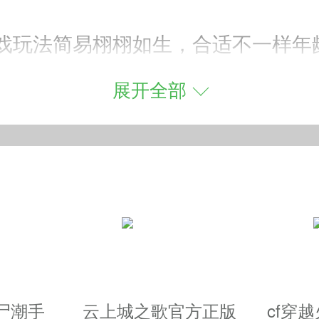
戏玩法简易栩栩如生，合适不一样年
一个关卡上都有一个难处理的敌人，
展开全部
，必须应用钱币来得到 大量武器装
视觉效果感观十分的清新，让玩家能
可以打倒天上去，技能的爆裂出击
尸潮手
云上城之歌官方正版
cf穿