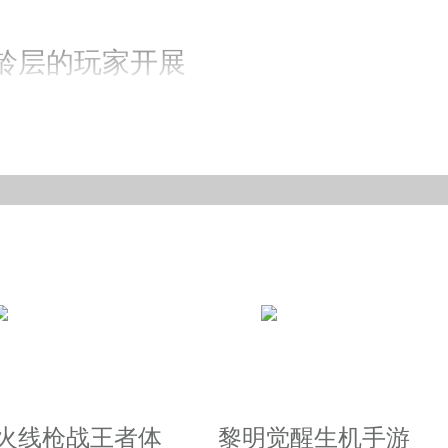
龄层的玩家开展
给你淋漓尽致的作战
备，战胜你的敌人就能获得钱币
够十分轻轻松松愉快的玩乐
越火线枪战王者体
黎明觉醒生机手游