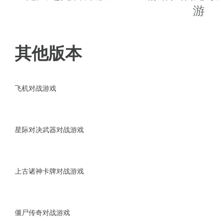
·经典的人物都有，龙珠、复仇者
游
·不同颜色的相互交织，带来清爽
其他版本
游戏玩法
·超多有趣的挑战关卡，每一种的
飞机对战游戏
·游戏中有各种有趣的图形设计，
星际对决武器对战游戏
·火柴人风格动作格斗游戏，玩法
·多样化的游戏挑战，在这里还有
上古诸神卡牌对战游戏
僵尸传奇对战游戏