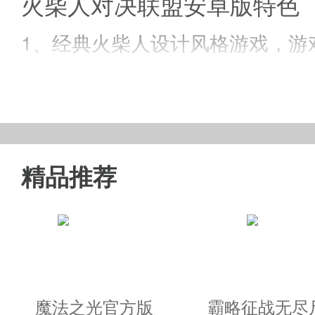
火柴人对决联盟安卓版特色
1、经典火柴人设计风格游戏，游
2、好多好多的关卡能够挑戰，每
3、各种各样的武器装备能够开启
4、五颜六色的趣味性图形创意，
精品推荐
游戏内容
·非常炫酷极致的格斗游戏，战斗
魔法之光官方版
霸略征战无尽