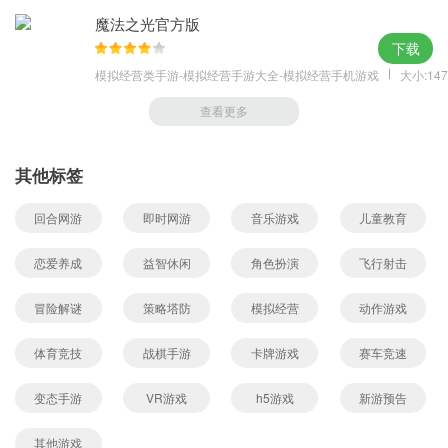
魔法之光官方版
下载
模拟经营类手游-模拟经营手游大全-模拟经营手机游戏
大小:147
查看更多
其他标签
回合网游
即时网游
音乐游戏
儿童教育
恋爱养成
益智休闲
角色扮演
飞行射击
冒险解谜
策略塔防
模拟经营
动作游戏
体育竞技
战棋手游
卡牌游戏
赛车竞速
变态手游
VR游戏
h5游戏
新游预告
其他游戏