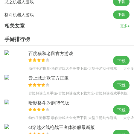
龙之机器人游戏
下载
2、支持虚拟摇杆操作。
格斗机器人游戏
下载
3、高度自由的游戏设定。
4、主要考验玩家的策略力。
相关文章
更多+
游戏攻略
手游排行榜
1、经典的像素风格设计画面，趣味的闯关模式；
2、通过简单的竞技操作，顺利的完成关卡冒险；
百度猫和老鼠官方游戏
3、消灭出现的一切邪恶势力，保护机器人安全；
下载
4、利用你的智慧来救出她们，非常的锻炼思维。
动作手游推荐-动作游戏大全免费下载-大型手游动作游戏
大小:8
云上城之歌官方正版
下载
冒险解谜安卓手游-冒险解谜游戏下载大全-冒险解谜游戏手机版
暗影格斗2相印8代版
下载
动作手游推荐-动作游戏大全免费下载-大型手游动作游戏
大小:3
cf穿越火线枪战王者体验服最新版