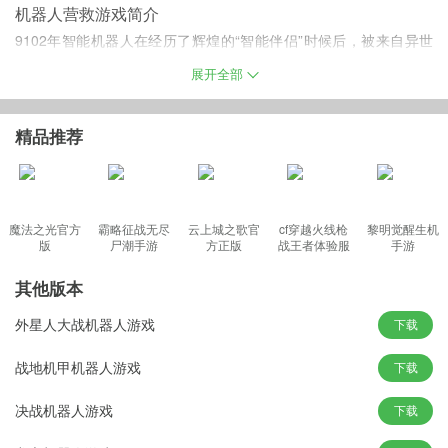
机器人营救游戏简介
9102年智能机器人在经历了辉煌的“智能伴侣”时候后，被来自异世
界的另一股毁灭力量瓦解了主要力量，体内的智能芯片遭到了严重
展开全部
破坏，现在它们已经不再具有高度智能化，反而退化到原始状态：
仅仅能接受来之指令控制器的简单指令，现在它们正面临着巨大的
精品推荐
威胁。
机器人营救安卓版特色
魔法之光官方
霸略征战无尽
云上城之歌官
cf穿越火线枪
黎明觉醒生机
版
尸潮手游
方正版
战王者体验服
手游
1、多姿多彩的关卡内容设计，大量新颖的剧情任务，尽情的展现出
最新版
你高超的闯关能力。
其他版本
2、游戏中还设置最新的竞技对战玩法，可以与其他的玩家进行对
外星人大战机器人游戏
下载
战，看谁更胜一筹。
3、游戏无比的休闲，大家可以在放假的时候，玩上那么两把，还是
战地机甲机器人游戏
下载
非常的不错。
决战机器人游戏
下载
最新版亮点
1、丰富的游戏模式。