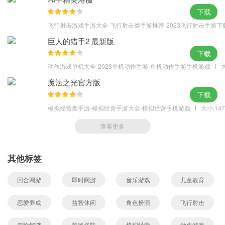
下载
飞行射击游戏手游大全-飞行射击类手游推荐-2023飞行射击手游下
巨人的猎手2 最新版
下载
动作游戏单机大全-2023单机动作手游-单机动作手游手机游戏
大
魔法之光官方版
下载
模拟经营类手游-模拟经营手游大全-模拟经营手机游戏
大小:147
查看更多
其他标签
回合网游
即时网游
音乐游戏
儿童教育
恋爱养成
益智休闲
角色扮演
飞行射击
冒险解谜
策略塔防
模拟经营
动作游戏