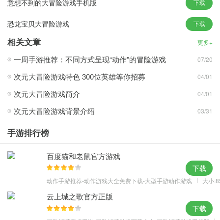
意想不到的大冒险游戏手机版
下载
1、解锁更多的武器装备，这样就可以自己角色的实力变得更加的强
恐龙宝贝大冒险游戏
下载
大，轻松的消灭敌人；
2、多种不同的关卡玩家可以去进行选择，每一个关卡都会有着不同
相关文章
更多+
的战斗；
一周手游推荐：不同方式呈现“动作”的冒险游戏
07/20
3、有很多危险，玩家需要灵活隐藏，才能通过各个关卡。
次元大冒险游戏特色 300位英雄等你招募
04/01
次元大冒险游戏简介
04/01
游戏优势
次元大冒险游戏背景介绍
03/31
1、等级越高，面临的挑战就越多，我们都需要在挑战中变得更加的
手游排行榜
厉害。
2、种植操作模式让您的操控非常简单，左右移动和跳跃即可快速完
百度猫和老鼠官方游戏
成任务。
下载
3、每个地图都有着很多的彩蛋，在探索的路途中大家可以试着找找
动作手游推荐-动作游戏大全免费下载-大型手游动作游戏
大小:8
看。
云上城之歌官方正版
下载