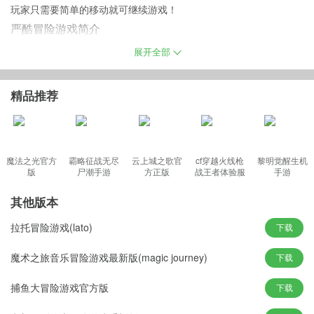
玩家只需要简单的移动就可继续游戏！
严酷冒险游戏简介
《严酷冒险 Draconian》是款具有复古像素艺术图形的动作平台游
展开全部
戏，探索奇妙的奇幻世界。与兽人、巨魔、巫师和许多不同的敌人
作战。在整个旅程中，您必须穿越荒野，从黑暗的地下洞穴中生
精品推荐
存，逃离兽人地牢并击败史诗般的首领。见证冒险！
严酷冒险手机版特色
魔法之光官方
霸略征战无尽
云上城之歌官
cf穿越火线枪
黎明觉醒生机
版
尸潮手游
方正版
战王者体验服
手游
- 复古像素艺术图形和手工制作的动画。
最新版
- 升级特殊技能以提高您的战斗能力。
其他版本
- 4 个不同的区域，有不同的敌人。
拉托冒险游戏(lato)
下载
- 5 位史诗boss，故事驱动游戏体验。
- 简单实用的触摸控制，游戏手柄/控制器支持
魔术之旅音乐冒险游戏最新版(magic journey)
下载
- 秘密宝箱在非常秘密的角落等待被发现。
捕鱼大冒险游戏官方版
下载
- 史诗奇幻世界，拥有史诗般的主线故事和许多支线故事。
游戏亮点