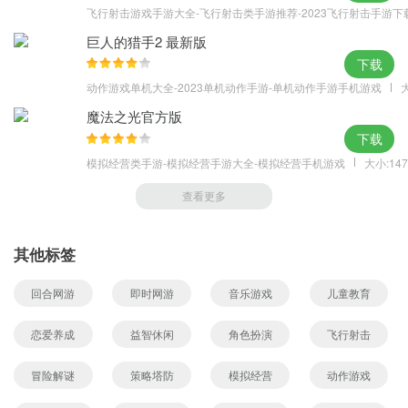
飞行射击游戏手游大全-飞行射击类手游推荐-2023飞行射击手游下
巨人的猎手2 最新版
下载
动作游戏单机大全-2023单机动作手游-单机动作手游手机游戏
大
魔法之光官方版
下载
模拟经营类手游-模拟经营手游大全-模拟经营手机游戏
大小:147
查看更多
其他标签
回合网游
即时网游
音乐游戏
儿童教育
恋爱养成
益智休闲
角色扮演
飞行射击
冒险解谜
策略塔防
模拟经营
动作游戏