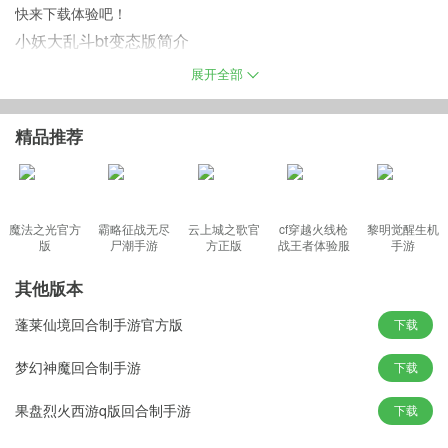
快来下载体验吧！
小妖大乱斗bt变态版简介
独具特色的各种搞笑角色扮演，史上最烧脑的无敌策略卡牌让你感
展开全部
受到游戏的无限魅力。实时PK大乱斗，置身名著剧情，驰骋三国大
世界。脑洞大开的趣味回合制战斗，尽享游戏带来的无穷乐趣。更
精品推荐
有专属的乱世武将技能，招招不同，人人各异，带你踏上鬼畜般的
三国世界。
魔法之光官方
霸略征战无尽
云上城之歌官
cf穿越火线枪
黎明觉醒生机
版
尸潮手游
方正版
战王者体验服
手游
小妖大乱斗变态版手游特色
最新版
1、天界、人间、地狱武将全新进化，千万邀约15位知名画师亲自操
其他版本
刀300余张立体卡牌人设
蓬莱仙境回合制手游官方版
下载
2、首创无双RPG策略玩法，穿越三界，一招不慎，满盘皆输，挑逗
你的脑细胞
梦幻神魔回合制手游
下载
3、工会资源应有尽有!神将，神武器，各种宝物碎片……尽在军团商
果盘烈火西游q版回合制手游
下载
店
4、全年365天，大量元宝，礼包，奖励等你来领