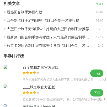
相关文章
更多+
5、一样的经典角色，不一样的鬼畜人设
最热回合制手游排行榜
02/07
游戏亮点
1、击败无聊，乐趣无限
回合制卡牌手游有哪些 卡牌回合制手游排行榜
02/06
2、海量英雄，强势加盟
大型回合制手游有哪些？好玩的大型回合制手游推荐
12/12
3、全新玩法，策略对决
最新热门回合制手游有哪些？人气最高的回合制手游排行榜
12/12
4、传奇之路，由你打造
放置卡牌回合制手游有哪些？放置卡牌回合制手游推荐
12/12
手游排行榜
百度猫和老鼠官方游戏
下载
动作手游推荐-动作游戏大全免费下载-大型手游动作游戏
大小:8
云上城之歌官方正版
下载
冒险解谜安卓手游-冒险解谜游戏下载大全-冒险解谜游戏手机版
暗影格斗2相印8代版