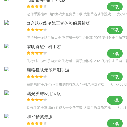
六脉神剑：攻击敌方后排目标造成内功伤害。
下载
北冥神功：攻击敌方全体目标造成内功伤害并减速。
动作手游推荐-动作游戏大全免费下载-大型手游动作游戏
大小:3
无量玉壁：增加自身闪避。
cf穿越火线枪战王者体验服最新版
凌波微步：增加我方全体速度，闪避。
下载
3、灵鹫宫主
飞行射击游戏手游大全-飞行射击类手游推荐-2023飞行射击手游下
本是少林寺内的无名小僧，性格木讷老实、但记性甚好。相貌丑
黎明觉醒生机手游
陋，浓眉大眼、鼻孔上翻，双耳招风、嘴唇甚厚，又不善于词令。
下载
但为人忠厚善良，待人坦诚，不强求而尽得之。童姥死后被传为灵
飞行射击游戏手游大全-飞行射击类手游推荐-2023飞行射击手游下
鹫宫宫主，因解三十六洞洞主和七十二岛岛主生死符而使众人真心
霸略征战无尽尸潮手游
降服。
下载
技能介绍：
策略塔防手游推荐-策略塔防游戏大全-网游塔防游戏
大小:750.
天山六阳掌：对敌方全体目标造成外功伤害。
曙光英雄应用宝版
天山折梅手：对敌方面前列造成外功伤害。
下载
小无相功：增加自身吸血。
动作手游推荐-动作游戏大全免费下载-大型手游动作游戏
大小:1
生死符：对敌方单体使用造成外功伤害并进入流血状态。
和平精英港服
下载