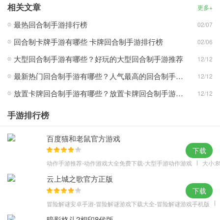
相关文章
更多+
侠客介绍
最热回合制手游排行榜
02/07
1、南院大王
他智勇双全、胆略过人、豪迈飒爽、不怒自威，一生有情有义，对
回合制卡牌手游有哪些 卡牌回合制手游排行榜
02/06
爱情坚贞，对国家和民族忠诚，人生经历坎坷悲壮，其胸襟气吞山
大型回合制手游有哪些？好玩的大型回合制手游推荐
12/12
河，他提倡人道和平，选择为拯救世人而自我毁灭，是一个心系苍
最新热门回合制手游有哪些？人气最高的回合制手游排行榜
12/12
生、悲天悯人、思想境界超越国界和民族的悲剧英雄。
技能介绍：
放置卡牌回合制手游有哪些？放置卡牌回合制手游推荐
12/12
降龙十八掌：攻击敌方全体目标造成外功伤害并降低其外功防御。
手游排行榜
擒龙功：对敌方面前排造成外功伤害，并使敌方沉默无法使用技
能。
百度猫和老鼠官方游戏
豪气无双：增加自身力量。
下载
盖世英雄：增加自身生命。
动作手游推荐-动作游戏大全免费下载-大型手游动作游戏
大小:8
2、大理世子
云上城之歌官方正版
他博学多才，英俊善良，但又迂腐单纯，厌恶杀戮争斗，因不小心
下载
闯入无量山的“琅环福地”中，从洞中一尊玉像处习得“凌波微步”和“北
冒险解谜安卓手游-冒险解谜游戏下载大全-冒险解谜游戏手机版
冥神功”。
暗影格斗2相印8代版