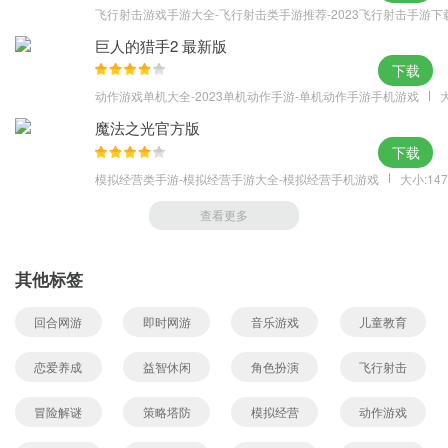
飞行射击游戏手游大全-飞行射击类手游推荐-2023飞行射击手游下
巨人的猎手2 最新版
下载
动作游戏单机大全-2023单机动作手游-单机动作手游手机游戏
大
魔法之光官方版
下载
模拟经营类手游-模拟经营手游大全-模拟经营手机游戏
大小:147
查看更多
其他标签
回合网游
即时网游
音乐游戏
儿童教育
恋爱养成
益智休闲
角色扮演
飞行射击
冒险解谜
策略塔防
模拟经营
动作游戏