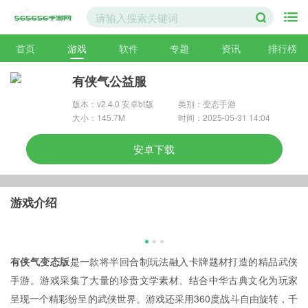
首页
游戏
软件
专题
资讯
排行榜
有侠气公益服
版本：v2.4.0 安卓bt版
类别：变态手游
大小：145.7M
时间：2025-05-31 14:04
安卓下载
游戏介绍
有侠气变态版
是一款将半回合制玩法融入卡牌题材打造的精品武侠
手游。游戏采集了大量的珍贵文学素材、结合中华古典文化为玩家
呈现一个精彩纷呈的武侠世界。游戏还采用360度战斗自由旋转，千