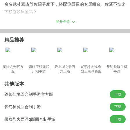
余名武林豪杰等你招募麾下，搭配你最强的专属组合。你还不快来
下载游戏体验吗？
变态说明
展开全部
1、上线赠送vip6，元宝8888，银两100万。
2、等级礼包:达到对应等级即可获得总元宝*82200，梅师姐侠魂*36
精品推荐
0。
3、各副本，主线任务奖励提高100%。
魔法之光官方
霸略征战无尽
云上城之歌官
cf穿越火线枪
黎明觉醒生机
版
尸潮手游
方正版
战王者体验服
手游
4、七日登录送四星超级侠客芷若姑娘，元宝*11776。
最新版
5、豪华签到：连续30天领取美貌无比，聪明盖世的美娇娘蓉儿，靖
其他版本
小哥，元宝*101776，若干银锭体力等。
蓬莱仙境回合制手游官方版
下载
6、任务成就：完成对应成就可领取丰厚奖励哟！
7、购买月卡：每日登录领取2000元宝。
梦幻神魔回合制手游
下载
8、充值比例：1:200。
果盘烈火西游q版回合制手游
下载
9、在线奖励；达到对应在线时间也可以获得若干元宝银锭体力哦！
10、各种玩法擂台，抗金战，铜人战，奖励提升200%。