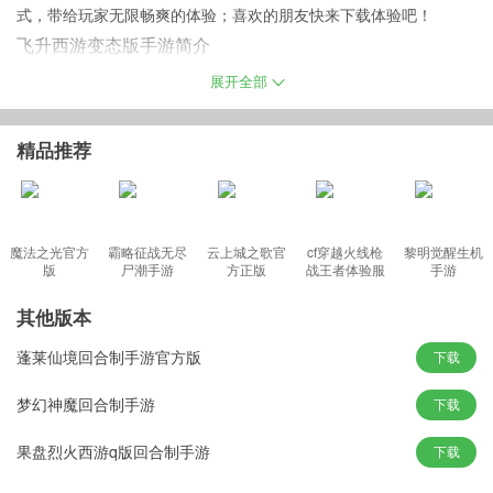
式，带给玩家无限畅爽的体验；喜欢的朋友快来下载体验吧！
飞升西游变态版手游简介
唯美精致的3D画面，殿堂级配乐原声，缔造震撼视听盛宴；自由对
展开全部
战，霸气无双连招，尽享畅快战斗体验；一怒战八荒，灵宠身相
伴，神器助开天，以最佳的状态一起来体验一场巅峰神话故事，为
精品推荐
荣耀与正义而战！
飞升西游bt版游戏特色
魔法之光官方
霸略征战无尽
云上城之歌官
cf穿越火线枪
黎明觉醒生机
版
尸潮手游
方正版
战王者体验服
手游
1.刺激的pk玩法，与不同的玩家对决
最新版
2.丰富的日常活动，不存在枯燥的时刻
其他版本
3.每日参与签到活动，海量的奖励等你来拿
蓬莱仙境回合制手游官方版
下载
游戏亮点
1、百变萌动角色，回合竞技，副本不断
梦幻神魔回合制手游
下载
2、封神浪漫故事，西游的冒险故事其乐无穷
果盘烈火西游q版回合制手游
下载
3、比翼双飞的幻境，指尖顶级争斗的完美呈现