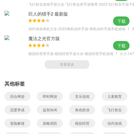
飞行射击游戏手游大全-飞行射击类手游推荐-2023飞行射击手游下
巨人的猎手2 最新版
下载
动作游戏单机大全-2023单机动作手游-单机动作手游手机游戏
大
魔法之光官方版
下载
模拟经营类手游-模拟经营手游大全-模拟经营手机游戏
大小:147
查看更多
其他标签
回合网游
即时网游
音乐游戏
儿童教育
恋爱养成
益智休闲
角色扮演
飞行射击
冒险解谜
策略塔防
模拟经营
动作游戏