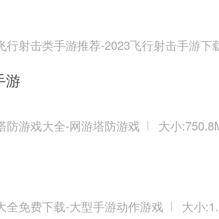
宝,500w绑定银币,完成第一个任务后获得
0%
飞行射击类手游推荐-2023飞行射击手游下
0%
手游
80%
120%
塔防游戏大全-网游塔防游戏
大小:750.8
150%
200%
大全免费下载-大型手游动作游戏
大小:1.