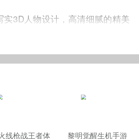
实3D人物设计，高清细腻的精美
，阿里游戏2018独家发行的动作
位多维度创新升级，给你一个熟悉又
越火线枪战王者体
黎明觉醒生机手游