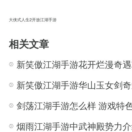
镖行天下任务在活动界面可以接
点：
大侠式人生2开放江湖手游
▲看一下加成时间。运镖这个活
相关文章
体的加成时间是由占领据点的帮
新笑傲江湖手游花开烂漫奇遇
内参与活动。
▲镖车的品质，一共分为五种，
新笑傲江湖手游华山玉女剑奇
任务奖励也不同，诸位同道可以
剑荡江湖手游怎么样 游戏特
果囊肿不是特别羞涩的话，还是
烟雨江湖手游中武神殿势力介
统公告，昭告天下哦！