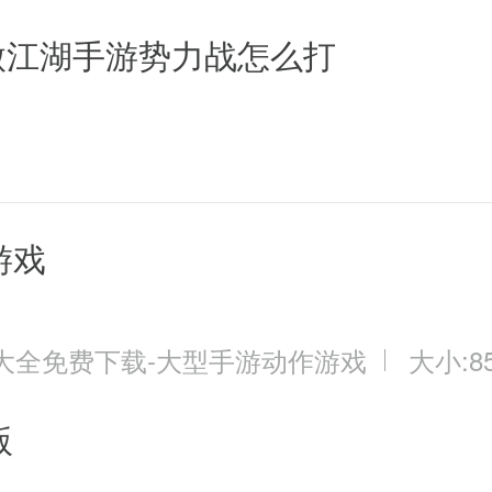
押送？是因为会有人劫镖！江湖上，
傲江湖手游势力战怎么打
车，一旦发现目标，立即上前打劫，
家运镖之前，一定要叫上自己的亲
游戏
硬，不怕别人打劫，来一个杀一个，
当年就是靠着一手天下无敌的辟邪剑
大全免费下载-大型手游动作游戏
大小:85
版
风前辈，你们别打了，我不吹牛了还