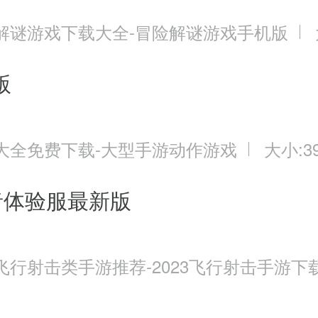
务NPC就是镖车的雇主钱大善人，
解谜游戏下载大全-冒险解谜游戏手机版
版
励就很简单且实用了，那就是大量的
大全免费下载-大型手游动作游戏
大小:39
务之前，千万要刷新几次，不求每次
者体验服最新版
飞行射击类手游推荐-2023飞行射击手游下