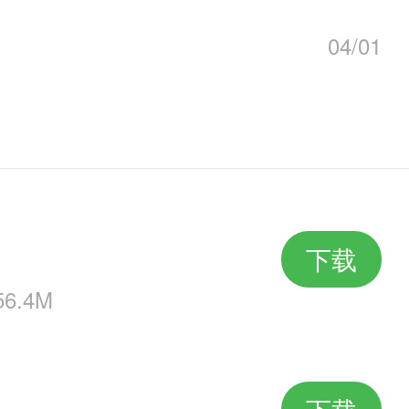
有一些朋友，专好干这等无本的买
04/01
倘若护镖不利，辛辛苦苦一趟就白
朋好友，帮忙自己护镖，以免被打
来两个杀一双，那自然也就不需要
下载
法，才能威震天下，从而干好镖局
6.4M
不行么……