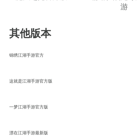
●无边界大世界，高清3D场景，
游
●极品武器装备，丰富的主线剧情
其他版本
●个性时尚，自由打造霸气神装搭
●江湖不讲规矩，收款开放式奇遇
锦绣江湖手游官方
●高自由度轻功，可视即可达，谁
这就是江湖手游官方版
●开放式人生路线，千变江湖，善
游戏攻略
一梦江湖手游官方版
押镖玩法
漂在江湖手游最新版