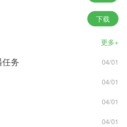
家做任务的时候一定要注意以下三
下载
内完成运镖，会有额外的奖励，具
更多+
位同道切记，尽可能的在加成时间
遇任务
04/01
橙色。不同品质的镖车，所获得的
04/01
质，从而获得更高的受益。所以如
04/01
镖车的，一旦刷出橙色，则会有系
04/01