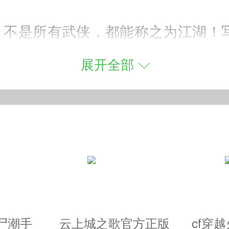
！不是所有武侠，都能称之为江湖！写
旅！由北京神奇时代网络有限公司开发
展开全部
续了一代的经典玩法，还进行了全方
山为王收保护费；
尸潮手
云上城之歌官方正版
cf穿