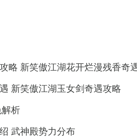
取任务，自动寻路到人物NPC处，大
动是有加成时间设定的，在加成时间
派帮主决定的，系统也会有提示，诸
攻略 新笑傲江湖花开烂漫残香奇
分别为白色、绿色、蓝色、紫色以及
遇 新笑傲江湖玉女剑奇遇攻略
点击刷新，花费银两来更换镖车的品
色解析
可以刷新几次，争取刷到更高品质的
绍 武神殿势力分布