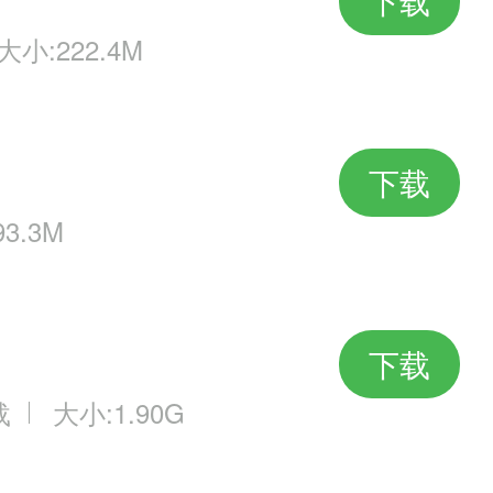
下载
下面奉送一章与大善人的合影……
大小:222.4M
经验和银币，这也是大侠们行踪江
下载
3.3M
都出橙色，起码有个紫色的，也能
下载
载
大小:1.90G