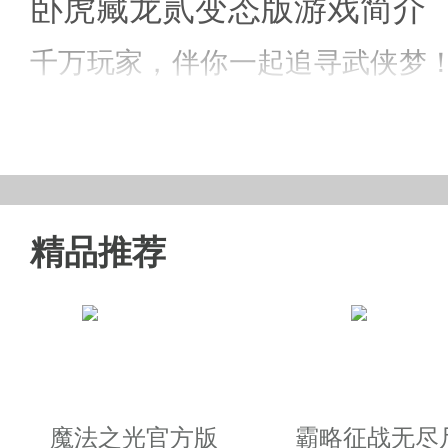
卧虎藏龙贰变态版游戏简介
千万玩家，伴你一起追寻武侠梦
场景，开启全新mmo动作武侠之
武侠3Dmmo大作！产品除了延
刺激的江湖！
精品推荐
卧虎藏龙贰私服游戏特色
●龙盘虎踞抢地盘，帮派大战，占
魔法之光官方版
霸略征战无尽