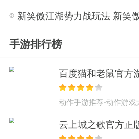
▲护镖与劫镖。为什么镖车需要
新笑傲江湖势力战玩法 新笑
卖，他们三五为伴，专门盯着镖
手游排行榜
跑了，所以为了镖车的安全，大
劫。
百度猫和老鼠官方
当然了，如果手手头上的功夫够
别人帮忙了，就比如我林某人，
动作手游推荐-动作游戏
的行当。
云上城之歌官方正
诶诶诶，东方兄，令狐小兄弟，