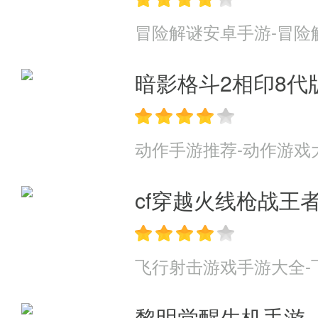
护镖是有相关任务可以接取的，任
冒险解谜安卓手游-冒险
▲镖行天下任务奖励
暗影格斗2相印8代
相比于精彩的任务过程，任务奖
湖必备的不是？
动作手游推荐-动作游戏
这里还是要叮嘱一句，在接受任
cf穿越火线枪战王
保证收益不会太低。
游戏福利
飞行射击游戏手游大全-
充值比例:1:300
黎明觉醒生机手游