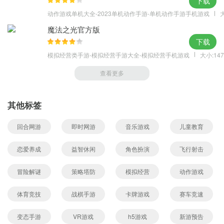
下载
动作游戏单机大全-2023单机动作手游-单机动作手游手机游戏
大
魔法之光官方版
下载
模拟经营类手游-模拟经营手游大全-模拟经营手机游戏
大小:147
查看更多
其他标签
回合网游
即时网游
音乐游戏
儿童教育
恋爱养成
益智休闲
角色扮演
飞行射击
冒险解谜
策略塔防
模拟经营
动作游戏
体育竞技
战棋手游
卡牌游戏
赛车竞速
变态手游
VR游戏
h5游戏
新游预告