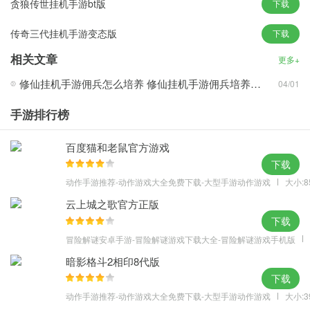
贪狼传世挂机手游bt版
下载
· 充值比例达到1:200,首充3倍返利
传奇三代挂机手游变态版
下载
· 新服4天签到送闪金组合英雄,每月签到更有海量血钻
· 主线关卡收益提升20%,角色成长成本降低
相关文章
更多+
· 竞技、争霸、秘境、跨服战等奖励收益大幅提升
修仙挂机手游佣兵怎么培养 修仙挂机手游佣兵培养方法
04/01
· 游戏内置活动奖励更为优厚
手游排行榜
百度猫和老鼠官方游戏
下载
动作手游推荐-动作游戏大全免费下载-大型手游动作游戏
大小:8
云上城之歌官方正版
下载
冒险解谜安卓手游-冒险解谜游戏下载大全-冒险解谜游戏手机版
暗影格斗2相印8代版
下载
动作手游推荐-动作游戏大全免费下载-大型手游动作游戏
大小:3