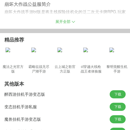
崩坏大作战公益服简介
崩坏大作战手游bt版是将主线探险挂机化的泛二次元卡牌RPG.玩家
在游戏中的终极目的是组建一支高达25人的强力团队,通过每一关探
展开全部
险地图的考验,最终聚齐神器,拯救被污染的二次元世界.玩家在游戏中
可以通过提升英雄等级、觉醒、突破锻造武具以及进阶英雄提高角
精品推荐
色属性效果.主角更有特有的宿命神器,可以大幅度地提高主角属性和
技能.
魔法之光官方
霸略征战无尽
云上城之歌官
cf穿越火线枪
黎明觉醒生机
版
尸潮手游
方正版
战王者体验服
手游
崩坏大作战手游私服特色
最新版
· 不寻常的冒险旅程,经典同萌集会!
其他版本
· 策略组合无尽对抗,百种炫丽技能!
醉西游挂机手游变态版
下载
· 矿区探索沙盒玩法,寻找童年宝藏!
· 超萌英雄为你而战,打造最强战队!
变态挂机手游私服
下载
游戏福利
魔兽挂机手游变态版
下载
· 建号即送999天VIP卡,上线赠送满级vip,钻石8888,金币30W
· 每天领取丰富好礼,首充即送闪金浩克,钻石2400