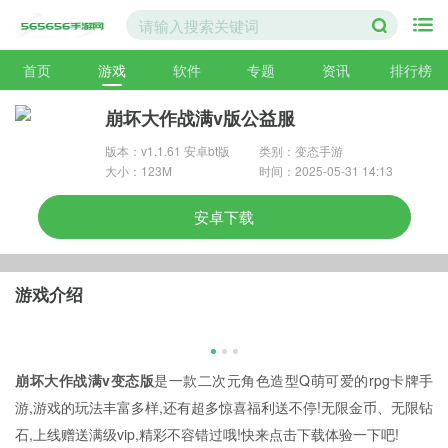
首页
游戏
软件
专题
资讯
排行榜
崩坏大作战满v版公益服
版本：v1.1.61 安卓bt版
类别：变态手游
大小：123M
时间：2025-05-31 14:13
安卓下载
游戏介绍
崩坏大作战满v变态版
是一款二次元角色造型Q萌可爱的rpg卡牌手
游,游戏的玩法丰富多样,还有超多惊喜福利送不停!无限金币、无限钻
石,上线赠送满级vip,精彩不容错过哦!快来点击下载体验一下吧!