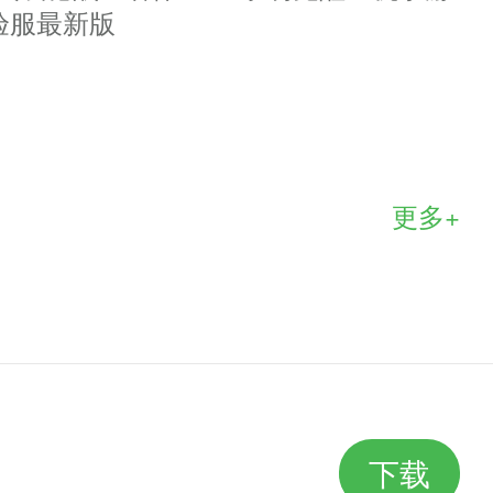
验服最新版
更多+
磐龙戒指,破甲戒指,暴击戒指,石化戒
下载