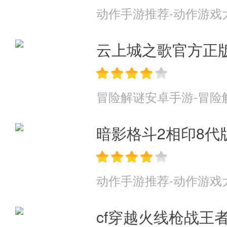
· 首次进入创角可体验专属神装,坐
动作手游推荐-动作游戏
· 首充任意金额免费连拿三天88
云上城之歌官方正
直升丹等;
· 所有奖励翻倍,所有售卖半价
冒险解谜安卓手游-冒险
暗影格斗2相印8代
动作手游推荐-动作游戏
cf穿越火线枪战王