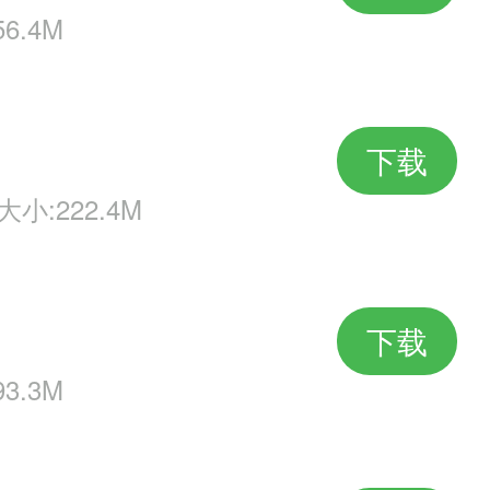
6.4M
,海量元宝金币,百万经验,修为丹,
下载
大小:222.4M
下载
3.3M