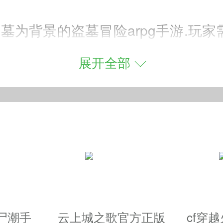
墓为背景的盗墓冒险arpg手游.玩
验秦始皇陵的大气.游戏拥有超级华丽
展开全部
觉盛宴.摇杆操作便捷,长时间操作无疲
的远古神兽等着你来进行捕捉和培养;
尸潮手
云上城之歌官方正版
cf穿