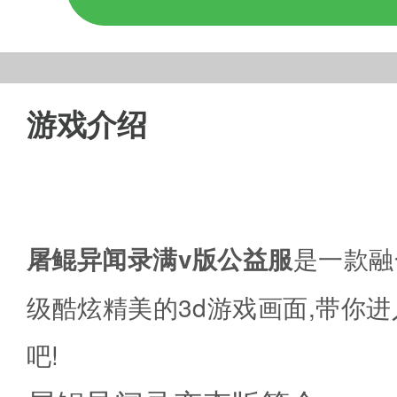
游戏介绍
屠鲲异闻录满v版公益服
是一款融
级酷炫精美的3d游戏画面,带你
吧!