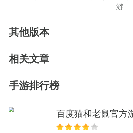
· 丰富的玩法,充满未知性的地图
游
· 各种挑战任务,收集资源,进行坐
其他版本
游戏福利
· 充值比例1:200,首充三倍元宝;
相关文章
· 上线送绑定元宝99999,绑定金币
手游排行榜
· 充值10元到V5,免费领取绝版
指等;
百度猫和老鼠官方
· 月卡特权购买,最低只需要1元宝