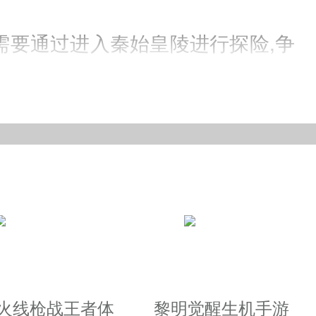
家需要通过进入秦始皇陵进行探险,争
多样的武器衣服外观,酷炫的坐骑、
劳感,力求带给玩家超级爽快的PK
越火线枪战王者体
黎明觉醒生机手游