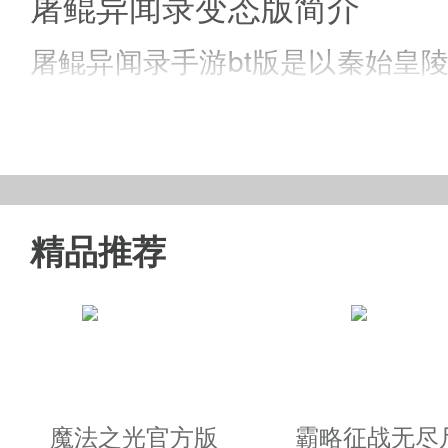
屠鲲异闻录变态版简介
屠鲲异闻录手游bt版是以秦始皇陵
夺诸多稀世珍宝藏,也可以同时体
翅膀、称号、时装,带给您一个视
体验.
精品推荐
屠鲲异闻录手游私服特色
· 多种不同的时装自由搭配,强大
魔法之光官方版
霸略征战无尽