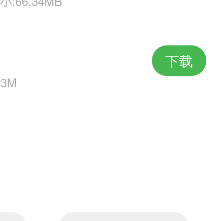
小:66.34MB
下载
.3M