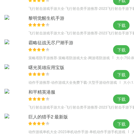
下载
兴衰，尽在你一念之间。
飞行射击游戏手游大全-飞行射击类手游推荐-2023飞行射击手游下
【百变宫装 华衣霓裳随心搭配】
黎明觉醒生机手游
百变宫装千种搭配等你探秘！3D高精密度模型，服装细节精致考
下载
究。发饰、表情、服饰、鞋子随心配。更有华服大赛、时装传记等
飞行射击游戏手游大全-飞行射击类手游推荐-2023飞行射击手游下
丰富玩法，让你秀出最美的自己。
霸略征战无尽尸潮手游
下载
策略塔防手游推荐-策略塔防游戏大全-网游塔防游戏
大小:750.
曙光英雄应用宝版
下载
动作手游推荐-动作游戏大全免费下载-大型手游动作游戏
大小:1
和平精英港服
下载
飞行射击游戏手游大全-飞行射击类手游推荐-2023飞行射击手游下
巨人的猎手2 最新版
下载
动作游戏单机大全-2023单机动作手游-单机动作手游手机游戏
大