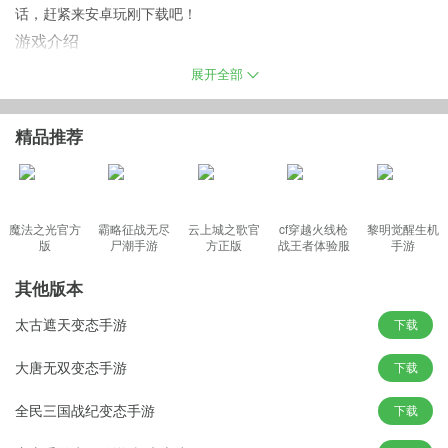
话，赶紧来安卓玩刚下载吧！
游戏介绍
我的命运，我自己做主！独家官方授权3D换装宫斗手游《芈月传之
展开全部
传奇佳人》梦幻来袭！Q萌宫斗全新升级，打造前所未有的3D华美
国度！游戏背景以古代宫廷与现代时尚相结合，原汁原味还原《芈
精品推荐
月传》的经典剧情！
芈月传之传奇佳人公益端福利介绍
魔法之光官方
霸略征战无尽
云上城之歌官
cf穿越火线枪
黎明觉醒生机
版
尸潮手游
方正版
战王者体验服
手游
★首充比例1：400，充值比例1：200
最新版
★至尊调整：立即获得19600，每天领取4500元宝
其他版本
★月卡购买：立即获得6000元宝，每天领取3000元宝
太古遮天变态手游
下载
★达到对应等级领取大量元宝，金币，装备，经验宝宝等
★开服基金购买：总计获得100000元宝；还有全服福利，有福同享
大唐无双变态手游
下载
★上线赠送满级VIP，元宝12888，铜钱100万、体力*200;立享超豪
全民三国战纪变态手游
下载
华待遇
★签到奖励：连续签到领取橙色法宝箱，元宝*34553，十万金币，