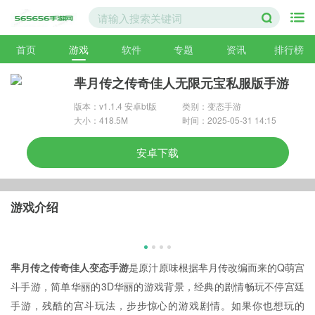
首页
游戏
软件
专题
资讯
排行榜
芈月传之传奇佳人无限元宝私服版手游
版本：v1.1.4 安卓bt版
类别：变态手游
大小：418.5M
时间：2025-05-31 14:15
安卓下载
游戏介绍
芈月传之传奇佳人变态手游
是原汁原味根据芈月传改编而来的Q萌宫
斗手游，简单华丽的3D华丽的游戏背景，经典的剧情畅玩不停宫廷
手游，残酷的宫斗玩法，步步惊心的游戏剧情。如果你也想玩的