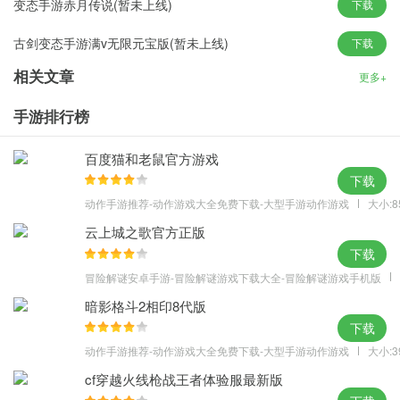
变态手游赤月传说(暂未上线)
下载
极品经验宝宝等
古剑变态手游满v无限元宝版(暂未上线)
下载
★首充大礼包：首充领取美人如玉“拓跋玉儿”，紫晶笔乾、紫晶法
冠、体力丹*5
相关文章
更多+
芈月传之传奇佳人变态游戏特色
手游排行榜
【原着授权正版3D宫廷手游】
电视剧官方正版授权，原汁原味还原《芈月传》的经典剧情。玩法
百度猫和老鼠官方游戏
丰富多样，亲身经历娘娘逆袭之路。
下载
【洞房花烛，锦绣姻缘情之所钟】
动作手游推荐-动作游戏大全免费下载-大型手游动作游戏
大小:8
良宵缱绻两情谐，海誓山盟白首偕。洞房花烛情景呈现，共度良宵
云上城之歌官方正版
美景。华丽结婚场景给你一个浪漫而真实的感受。
下载
【皇子系统，亲子互动望子成龙】
冒险解谜安卓手游-冒险解谜游戏下载大全-冒险解谜游戏手机版
皇子皇女悉心教导，亲自种菜养育儿女。琴棋书画、十八般武艺任
暗影格斗2相印8代版
你栽培。共同战斗，相互扶持，母凭子贵享受一世荣华。
下载
【残酷宫斗，掌嘴扎针步步惊心】
动作手游推荐-动作游戏大全免费下载-大型手游动作游戏
大小:3
宫斗玩法丰富有趣，不只有掌嘴诅咒那么简单噢！拉拢权贵、收买
cf穿越火线枪战王者体验服最新版
人心更是必不可少的生存之道。成王封后，锦衣玉食，他人的荣宠