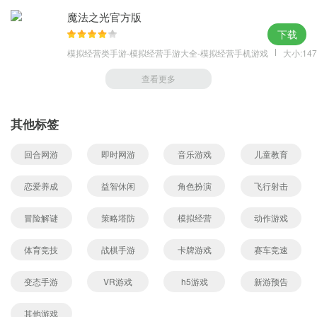
魔法之光官方版
下载
模拟经营类手游-模拟经营手游大全-模拟经营手机游戏
大小:147
查看更多
其他标签
回合网游
即时网游
音乐游戏
儿童教育
恋爱养成
益智休闲
角色扮演
飞行射击
冒险解谜
策略塔防
模拟经营
动作游戏
体育竞技
战棋手游
卡牌游戏
赛车竞速
变态手游
VR游戏
h5游戏
新游预告
其他游戏