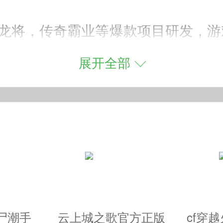
与龙将，传奇霸业等爆款项目研发，游
、炫酷神兵、智能挂机、全地图抢B
展开全部
代。
凭玩家争夺
售获得元宝，助你修仙之路平步青
尸潮手
云上城之歌官方正版
cf穿