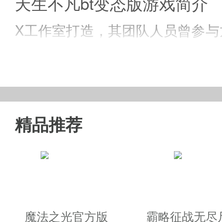
天生不凡bt变态版游戏简介
X工作室打造，其团队人员曾参
的修仙玩法、婚恋系统、霸气萌宠
法，带你领略即时战斗手游新时
精品推荐
天生不凡公益服游戏特色
◆大量携带神装的BOSS全地图
◆BOSS掉落的装备可以直接出
魔法之光官方版
霸略征战无尽