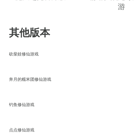
◆华丽的百变羽翼，炫酷的神兵
游
◆精致的画面效果，畅快的战斗
其他版本
游戏更新
1、每日必做活动重置时间改成凌
砍柴娃修仙游戏
2、150级开启跨服喇叭
奔月的糯米团修仙游戏
3、大幅提高在符文寻宝获得符文
4、boss之家增加跟随功能
钓鱼修仙游戏
5、转国功能暂时下线，国战玩法
点点修仙游戏