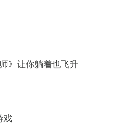
，超神力符文兑换更换成战鸣符文
时所有层变为安全层,死亡复活不会掉
师》让你躺着也飞升
消耗元宝改成消耗绑定元宝
数量
难度
0级，翅膀坐骑等你来拿!
游戏