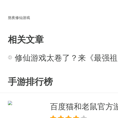
6、大幅降低神装升阶难度
7、每天可进行两次免费符文寻宝
熬夜修仙游戏
8、帮派任务奖励翻倍
相关文章
9、真武阁，当有玩家到达第十层
修仙游戏太卷了？来《最强祖
10、助力系统领取任务后清cd
11、二级淬炼星石不再限制购买
手游排行榜
12、大幅降低封妖平乱活动boss
13、个人boss额外增加一个22
百度猫和老鼠官方
游戏福利