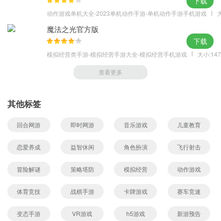
下载
动作游戏单机大全-2023单机动作手游-单机动作手游手机游戏
大
魔法之光官方版
下载
模拟经营类手游-模拟经营手游大全-模拟经营手机游戏
大小:147
查看更多
其他标签
回合网游
即时网游
音乐游戏
儿童教育
恋爱养成
益智休闲
角色扮演
飞行射击
冒险解谜
策略塔防
模拟经营
动作游戏
体育竞技
战棋手游
卡牌游戏
赛车竞速
变态手游
VR游戏
h5游戏
新游预告