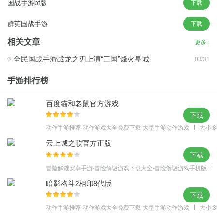
国战手游bt版
下载
游戏亮点
群英国战手游
下载
1、胜利的人才能成为全服万人敬仰的真正霸主
2、万众期待的圣城争夺战正式开启，是通过默契的团队协作能力
相关文章
更多+
3、还是靠战斗力强硬碾压，由你来决定!战斗的激烈超乎你的想象
全民国战手游战龙之刃上演“三国”烽火皇城
03/31
4、圣城争夺，女神殿，英魂之墓，七圣器，传说装备等多个全新玩
法
手游排行榜
5、万众期待的多个全新玩法，圣城争夺战正式开启，战斗的激烈超
百度猫和老鼠官方游戏
乎你的想象
下载
动作手游推荐-动作游戏大全免费下载-大型手游动作游戏
大小:8
云上城之歌官方正版
下载
冒险解谜安卓手游-冒险解谜游戏下载大全-冒险解谜游戏手机版
暗影格斗2相印8代版
下载
动作手游推荐-动作游戏大全免费下载-大型手游动作游戏
大小:3