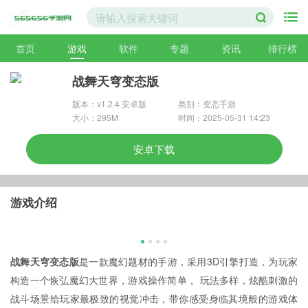
首页
游戏
软件
专题
资讯
排行榜
战舞天穹变态版
版本：v1.2.4 安卓版
类别：变态手游
大小：295M
时间：2025-05-31 14:23
安卓下载
游戏介绍
战舞天穹变态版
是一款魔幻题材的手游，采用3D引擎打造，为玩家
构造一个恢弘魔幻大世界，游戏操作简单， 玩法多样，炫酷刺激的
战斗场景给玩家最极致的视觉冲击，带你感受身临其境般的游戏体