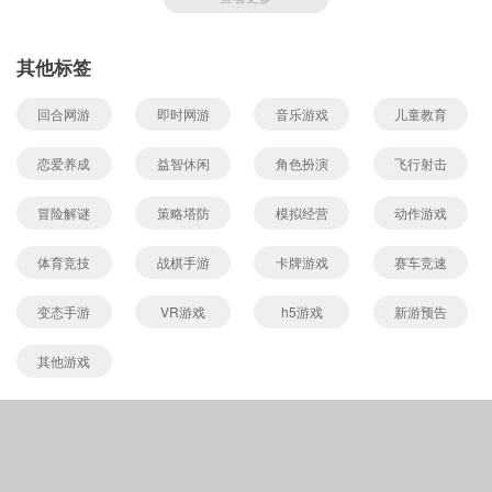
其他标签
回合网游
即时网游
音乐游戏
儿童教育
恋爱养成
益智休闲
角色扮演
飞行射击
冒险解谜
策略塔防
模拟经营
动作游戏
体育竞技
战棋手游
卡牌游戏
赛车竞速
变态手游
VR游戏
h5游戏
新游预告
其他游戏