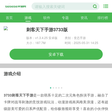
首页
游戏
软件
专题
资讯
排行榜
刺客天下手游3733版
版本：v1.3.4.25 安卓版
类别：变态手游
大小：187.7M
时间：2025-05-31 14:25
安卓下载
游戏介绍
3733刺客天下手游
是一款萌系十足的二次元角色扮演手游，融合了
卡牌对战等刺激的竞技游戏玩法，动漫游戏画风唯美浪漫，还有超
级甜美可爱的日系声优配音，给你极致视听享受！喜欢的小伙伴快