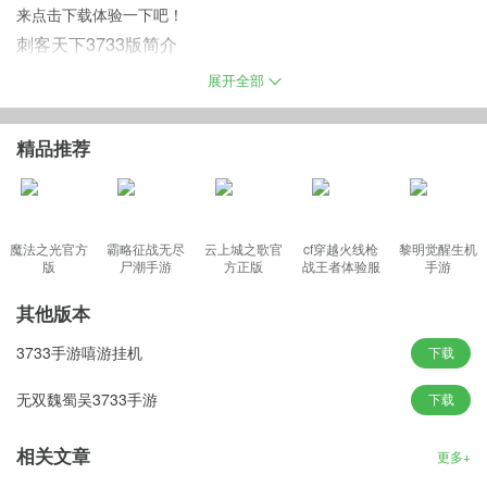
来点击下载体验一下吧！
刺客天下3733版简介
刺客天下手游3733版本是强调群体社交的日漫风arpg手游。独具一
展开全部
格的结婚流程，手把手教你撩妹，人人都能体验温馨浪漫的恋爱之
旅，开启全民结婚的狂欢盛宴，再者游戏的代入感极强，丰富的主
精品推荐
线剧情、纯正的日语配音让你身临其境，多元创新的副本以及各种
精彩挑战模式让你酣畅淋漓，更有特色养成系统，软萌娇羞的女
仆、高颜值的宠物与坐骑以及特色霸气的变身，多重特色，层出不
穷。
魔法之光官方
霸略征战无尽
云上城之歌官
cf穿越火线枪
黎明觉醒生机
版
尸潮手游
方正版
战王者体验服
手游
最新版
其他版本
刺客天下3733平台特色
3733手游嘻游挂机
下载
· 采用唯美写实画风，架构宏大，画面精美。
· 游戏副本活动玩法丰富，战斗体验爽快流畅。
无双魏蜀吴3733手游
下载
· 玩家将以男女主人公的视角进入游戏世界，引领剧情发展。
相关文章
游戏福利
更多+
· 上线赠送vip3，绑定钻石38888，铜币100W（创建新角色就有）