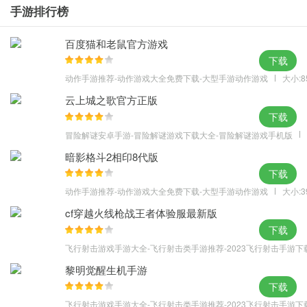
手游排行榜
· 充值比例1：200，首充1：400（6元除外）
· 首充任意赠送华丽法宝，酷炫橙武，战力飙升；
百度猫和老鼠官方游戏
· 冲刺达到对应等级，为您奉上超强奖励，大量绑钻石，金币，忍者
下载
券赠送，让您修炼之路补给到位！
动作手游推荐-动作游戏大全免费下载-大型手游动作游戏
大小:8
· 战力达到对应等级，赠送大量绑钻，金币，淘宝券，海量豪礼免费
云上城之歌官方正版
领，冒险之路事半功倍！
下载
· 累计登录次日赠送女仆，升级VIP每日有免费绑钻领，V4运营期间
冒险解谜安卓手游-冒险解谜游戏下载大全-冒险解谜游戏手机版
可每天领取1288绑定钻石，V7每天可免费领取1888绑定钻石
暗影格斗2相印8代版
· 参与投资超值返还，黄金投资每日回报288万金币，钻石投资总计
下载
可获得240000钻石＋188888绑钻，绝对不亏；
动作手游推荐-动作游戏大全免费下载-大型手游动作游戏
大小:3
· 达到VIP，即可领取尊享礼包，女仆直上三阶等着你哦！
cf穿越火线枪战王者体验服最新版
下载
飞行射击游戏手游大全-飞行射击类手游推荐-2023飞行射击手游下
黎明觉醒生机手游
下载
飞行射击游戏手游大全-飞行射击类手游推荐-2023飞行射击手游下