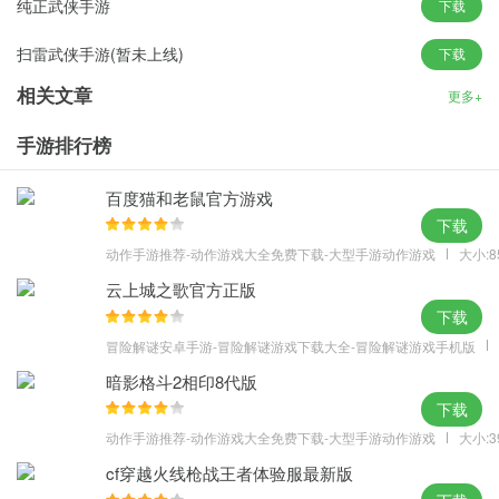
纯正武侠手游
下载
养成系统：
自由而独特的养成系统，玩家每次体验都可以精心培养
扫雷武侠手游(暂未上线)
下载
出各具特色的，属于你自己武侠世界里的侠客。
战斗系统：
六角战棋的回合制，每回合开始时，玩家可以根据功
相关文章
更多+
体，进行增益，减益各种状态属性的调整，通过移动、出击来挑战
手游排行榜
对手。
游戏亮点
百度猫和老鼠官方游戏
1、充值比例1：300、首充1:600
下载
2、上线赠送VIP6、上线赠送8888钻、金币88888
动作手游推荐-动作游戏大全免费下载-大型手游动作游戏
大小:8
3、每日领取Vip经验1000连续赠送60天、不花一分钱也可当大V
云上城之歌官方正版
4、超值基金十倍返还
下载
单日累计充值100 ~ 500元返利20%
冒险解谜安卓手游-冒险解谜游戏下载大全-冒险解谜游戏手机版
单日累计充值500 ~ 1000元返利30%
暗影格斗2相印8代版
单日累计充值1000~ 3000元返利50%
下载
单日累计充值3000~ 5000元返利80%
动作手游推荐-动作游戏大全免费下载-大型手游动作游戏
大小:3
单日累计充值5000~10000元返利100%
cf穿越火线枪战王者体验服最新版
单日累计充值1万元以上，返利150%