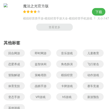
魔法之光官方版
下载
模拟经营类手游-模拟经营手游大全-模拟经营手机游戏
大小:147
查看更多
其他标签
回合网游
即时网游
音乐游戏
儿童教育
恋爱养成
益智休闲
角色扮演
飞行射击
冒险解谜
策略塔防
模拟经营
动作游戏
体育竞技
战棋手游
卡牌游戏
赛车竞速
变态手游
VR游戏
h5游戏
新游预告
其他游戏