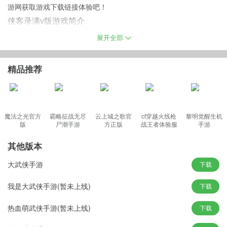
游网获取游戏下载链接体验吧！
侠客录满v版游戏简介
2018非玩不可的3D-ARPG武侠BT手游《侠客录》具有ARPG动作角
展开全部
色扮演和角色收集养成两种不同类型的游戏特点。在游戏中拥有数
量众多的经典武侠侠客，更有神秘的冰火双修熊猫人等原创侠客，
精品推荐
都将在游戏中随着剧情的发展成为可以招募的对象，即便是敌人，
可能为了共同目标，也会成为你的战友。《侠客录》为你讲述的是
一部，侠客们穿越时空，为了寻找成吉思汗宝藏“天武圣宝“，而一齐
上演的一部寻找“国家宝藏”的武林故事。
魔法之光官方
霸略征战无尽
云上城之歌官
cf穿越火线枪
黎明觉醒生机
版
尸潮手游
方正版
战王者体验服
手游
最新版
其他版本
侠客录无限元宝sf特色
大武侠手游
下载
丰富剧情：
游戏内玩家的每个选择和玩法路线，都会让玩家体验不
同的剧情发展和结局，游戏更是有超过20种的结局种类，充满了探
我是大武侠手游(暂未上线)
下载
索和发现的乐趣！
热血萌武侠手游(暂未上线)
下载
交友系统：
游戏中可以提高友好度的角色超过30位，与每位好友的
亲密度不同，也会触发不同的剧情和结局哦！