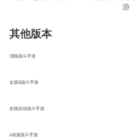
游戏福利
游
1、上线赠送钻石*1888，金币*188
其他版本
2、提高成长基金投资钻石汇报
3、充值比例1：200，首充1：40
消除战斗手游
4、首充30就送顶级V15，并附
女孩X战斗手游
5、升级速度提高50%，角色秒升
6、提高贵宾特权及月卡钻石产出
在线自动战斗手游
7、提升超级特权道具奖励数量
z动漫战斗手游