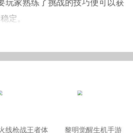
要玩家熟练了挑战的技巧便可以获
加稳定。
得最终的胜利。
己变得更强并且消灭更多的敌人。
能力获得成长，并且让伤害更加稳
越火线枪战王者体
黎明觉醒生机手游