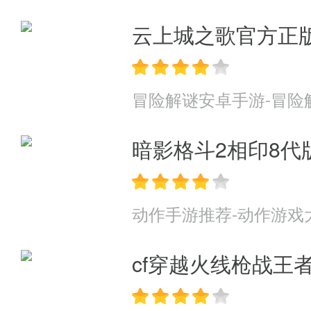
云上城之歌官方正
冒险解谜安卓手游-冒险
暗影格斗2相印8代
动作手游推荐-动作游戏
cf穿越火线枪战王