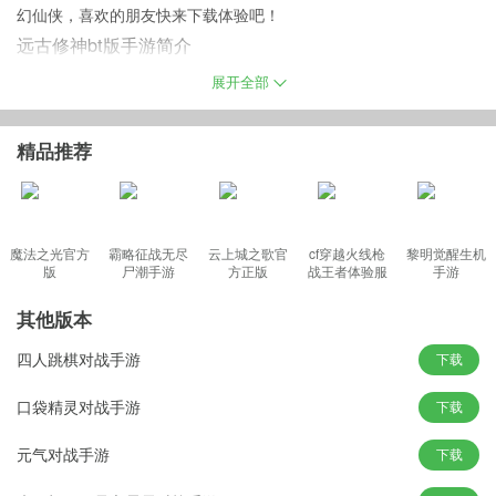
幻仙侠，喜欢的朋友快来下载体验吧！
远古修神bt版手游简介
唯美浪漫的仙侠手游，游戏画面精致细腻场景壮观庞大玩家在游戏
展开全部
中自由切换场地参与热血激烈的帮派团战还有跨服竞技野外PK体验
最刺激最震撼的厮杀战斗！
精品推荐
远古修神游戏特色
魔法之光官方
霸略征战无尽
云上城之歌官
cf穿越火线枪
黎明觉醒生机
1、精致画面 媲美端游
版
尸潮手游
方正版
战王者体验服
手游
2、激情战斗 多人竞技
最新版
3、超高爆率 千人混战
其他版本
游戏亮点
四人跳棋对战手游
下载
1、完善的仙宠系统，进阶就能变化形态
2、实时的天气系统，感受四季的唯美风景
口袋精灵对战手游
下载
3、丰富多样的寻宝玩法，宝藏拿到手发软
元气对战手游
下载
4、炫酷的精美时装，人群中最闪耀的就是你