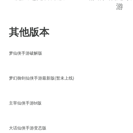
3、奇缘幻想百战修真，角逐征
游
战
其他版本
游戏亮点
1、目前冰冻无法行动，防御力略
梦仙侠手游破解版
2、多种异常效果和抗性的引入，
梦幻御剑仙侠手游最新版(暂未上线)
3、狂暴，再生，追魂，震击，神
4、火焰持续掉血，每回合减少
主宰仙侠手游bt版
破甲
大话仙侠手游变态版