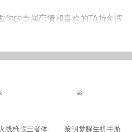
逅你的专属恋情和喜欢的TA持剑闯
美奂仙灵之战，海量场景犹如置身
、PVE玩法挑战重现梦幻仙灵之境
缘邂逅演绎最浪漫仙侠飞升之战
越火线枪战王者体
黎明觉醒生机手游