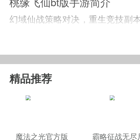
桃缘飞仙bt版手游简介
幻域仙战策略对决，重生竞技副本
荡天涯，萌宠助阵百战不休，个
奇幻仙境，选择你喜欢的职业谱
精品推荐
桃缘飞仙游戏特色
1、梦幻仙境奇缘对决，百战竞技
2、策略对决蜀境斗战，仙盟幻想
魔法之光官方版
霸略征战无尽