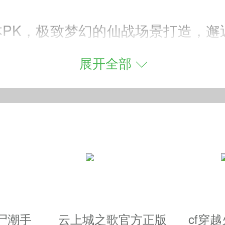
PK，极致梦幻的仙战场景打造，邂
性神装任你解锁，奇缘幻想感受美轮
展开全部
写异世仙战传奇！
无双历险，热血角逐八荒劲斗，PVP
跨服开战，精彩不断的玩法挑战，情
尸潮手
云上城之歌官方正版
cf穿