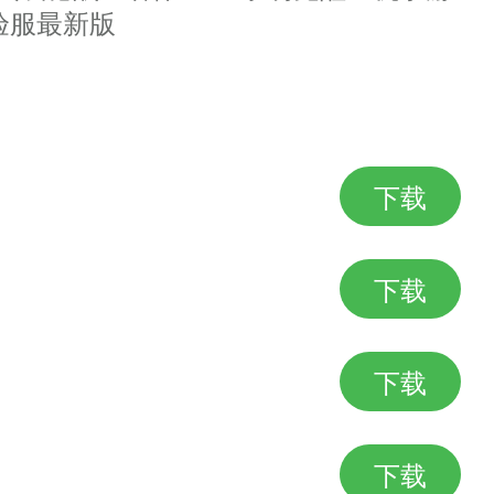
临其境享受原汁原味仙侠修真历险
验服最新版
下载
，闪避强制为0
效果既有负面的也有正面的
下载
片吧。这些异常效果有的互相影响
失控，防御，凝神，半隐，虚弱，
下载
下载