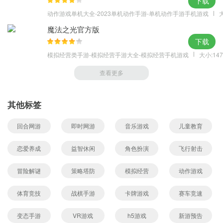
下载
动作游戏单机大全-2023单机动作手游-单机动作手游手机游戏
大
魔法之光官方版
下载
模拟经营类手游-模拟经营手游大全-模拟经营手机游戏
大小:147
查看更多
其他标签
回合网游
即时网游
音乐游戏
儿童教育
恋爱养成
益智休闲
角色扮演
飞行射击
冒险解谜
策略塔防
模拟经营
动作游戏
体育竞技
战棋手游
卡牌游戏
赛车竞速
变态手游
VR游戏
h5游戏
新游预告