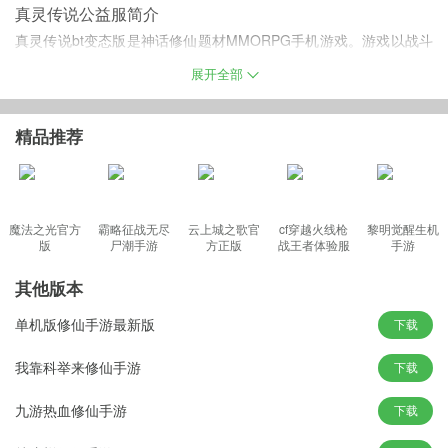
真灵传说公益服简介
真灵传说bt变态版是神话修仙题材MMORPG手机游戏。游戏以战斗
PK玩法为核心，游戏画面制作精良，多种游戏玩法，还有超丰富的
展开全部
游戏英雄供你选择，每位英雄都有相对的技能。玩家还可以跨服和
其他玩家一决高下，看谁是王者！
精品推荐
真灵传说gm最新版特色
魔法之光官方
霸略征战无尽
云上城之歌官
cf穿越火线枪
黎明觉醒生机
1、城主争霸：
攻城战所向披靡；
版
尸潮手游
方正版
战王者体验服
手游
2、带劲纷争：
决战荣誉之巅战；
最新版
3、跨服竞技：
其他版本
成就大宏图霸业；
4、风云再起：
绝世战神等你夺；
单机版修仙手游最新版
下载
5、雄霸天下：
我的世界我做主！
游戏亮点
我靠科举来修仙手游
下载
1、刷怪升级，挑战Boss赢成就。
九游热血修仙手游
下载
2、玩家乱斗，跨服强杀爆装备。
3、公平竞技，好玩不坑拼实力。