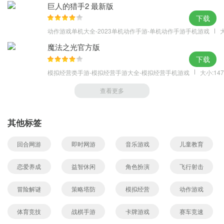
巨人的猎手2 最新版
下载
动作游戏单机大全-2023单机动作手游-单机动作手游手机游戏
大
魔法之光官方版
下载
模拟经营类手游-模拟经营手游大全-模拟经营手机游戏
大小:147
查看更多
其他标签
回合网游
即时网游
音乐游戏
儿童教育
恋爱养成
益智休闲
角色扮演
飞行射击
冒险解谜
策略塔防
模拟经营
动作游戏
体育竞技
战棋手游
卡牌游戏
赛车竞速