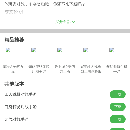
他玩家对战，争夺奖励哦！你还不来下载吗？
变态说明
1、上线赠送vip5，钻石8888，金币88万（创建新角色就有）。
展开全部
2、PVP奖励提升100%。
精品推荐
3、首充赠送超强技能全屏秒杀“雷神托尔”英雄技能书*20、英雄进阶
石*10、体力*100、中级经验药水*20、金币*80000。
魔法之光官方
霸略征战无尽
云上城之歌官
cf穿越火线枪
黎明觉醒生机
4、首充比例1:400，充值比例1:200。
版
尸潮手游
方正版
战王者体验服
手游
5、成长计划：花费1W钻石。累计获得100000钻石，全民福利赠送
最新版
钻石提升10倍。
其他版本
6、关卡、副本奖励提升200%。
四人跳棋对战手游
下载
7、累计登录送英雄、橙色英雄十连抽！还有大量钻石，金币等！
游戏特色
口袋精灵对战手游
下载
1、颠覆传统玩法 技术决定一切
元气对战手游
下载
在魔幻的世界里，没有约定俗成的出门买装，也没有千篇一律的单
纯推塔，取而代之的是个性鲜明的天赋系统和不拘一格的竞技模式!