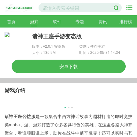
首页
游戏
软件
专题
资讯
排行榜
诸神王座手游变态版
版本：v2.0.1 安卓版
类别：变态手游
大小：135.9M
时间：2025-05-31 14:34
安卓下载
游戏介绍
诸神王座公益服
是一款集合中西方神话故事为题材打造的即时竞技
类moba手游。游戏打造了众多各具特色的英雄，在这里各路大神齐
聚合，看谁顺眼谁上场，助你在战斗中踏平魔界！还可以实时与其