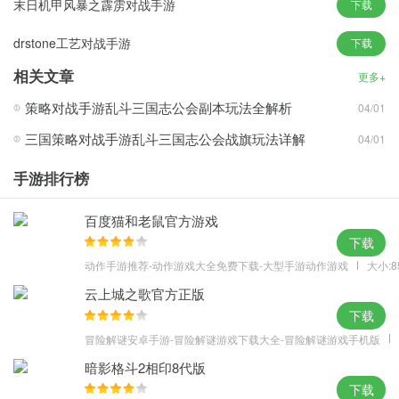
末日机甲风暴之霹雳对战手游
下载
根据战局走向学习强化技能，运用你的智慧和技术率领队伍战胜强
drstone工艺对战手游
下载
敌吧!
2、实时MOBA对抗
相关文章
更多+
3v3新颖的对抗模式，是残酷的灭团战，还是剑走偏锋出奇制胜？由
策略对战手游乱斗三国志公会副本玩法全解析
04/01
你的双手来定夺！
三国策略对战手游乱斗三国志公会战旗玩法详解
04/01
手游排行榜
百度猫和老鼠官方游戏
下载
动作手游推荐-动作游戏大全免费下载-大型手游动作游戏
大小:8
云上城之歌官方正版
下载
冒险解谜安卓手游-冒险解谜游戏下载大全-冒险解谜游戏手机版
暗影格斗2相印8代版
下载