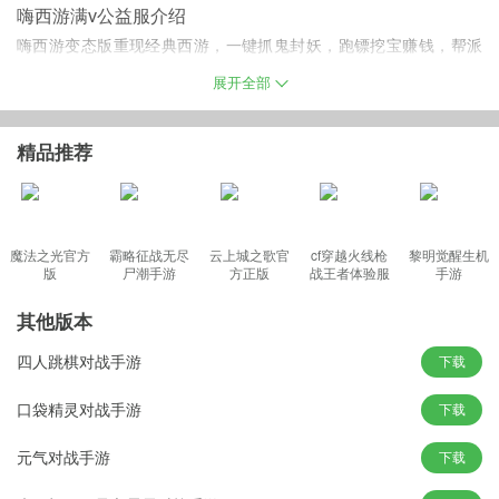
嗨西游满v公益服介绍
嗨西游变态版重现经典西游，一键抓鬼封妖，跑镖挖宝赚钱，帮派
奸细，大闹天宫，三界混战——各种经典玩法一一再现，更有数十
展开全部
种宠物，仙侣和时装供玩家自由组合，给力打造西游最强组合的机
会，终结各种怨念！
精品推荐
嗨西游sf版种族特色
魔法之光官方
霸略征战无尽
云上城之歌官
cf穿越火线枪
黎明觉醒生机
【人族】
版
尸潮手游
方正版
战王者体验服
手游
天道不仁不公，掀翻它又何妨
最新版
人族主要擅长物理攻击，防御高，可持续输出高。
其他版本
【仙族】
四人跳棋对战手游
下载
生若不为天容，我便不再容天
仙族由天地灵气化育而成!他们热爱无拘无束的生活，本无意卷入世
口袋精灵对战手游
下载
间纷争，却在经历同族离世之痛后，誓要摆脱生死薄的掌控，与天
元气对战手游
下载
地同寿。他们游历人间，寻觅长生之道，终得世外高人指点，习得
一身通天本领，成为三界争相拉拢的对象