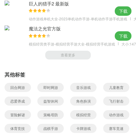
巨人的猎手2 最新版
下载
动作游戏单机大全-2023单机动作手游-单机动作手游手机游戏
大
魔法之光官方版
下载
模拟经营类手游-模拟经营手游大全-模拟经营手机游戏
大小:147
查看更多
其他标签
回合网游
即时网游
音乐游戏
儿童教育
恋爱养成
益智休闲
角色扮演
飞行射击
冒险解谜
策略塔防
模拟经营
动作游戏
体育竞技
战棋手游
卡牌游戏
赛车竞速