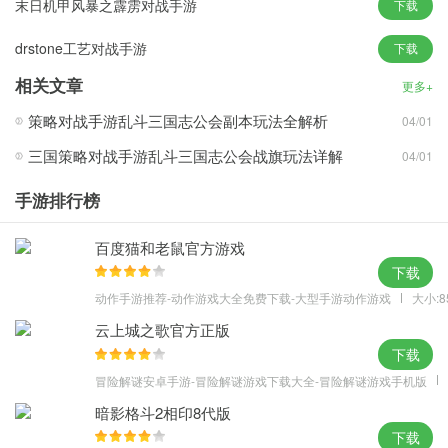
末日机甲风暴之霹雳对战手游
下载
【妖族】
drstone工艺对战手游
下载
毁天灭地一扇，天地混沌重开
兽类草木修炼可成妖，与世无争。擅长封印，行动讯敏，并且能对
相关文章
更多+
敌人造成减益效果。
策略对战手游乱斗三国志公会副本玩法全解析
04/01
游戏福利
三国策略对战手游乱斗三国志公会战旗玩法详解
04/01
1、平乱三界，一步踏遍万千江湖。
2、全新回合HI翻天，精品推荐，上线就送VIP。
手游排行榜
3、全民捉妖，一键俘获，登陆送神兽。
4、100倍爆率，斩妖除魔，10倍爆装。
百度猫和老鼠官方游戏
下载
动作手游推荐-动作游戏大全免费下载-大型手游动作游戏
大小:8
云上城之歌官方正版
下载
冒险解谜安卓手游-冒险解谜游戏下载大全-冒险解谜游戏手机版
暗影格斗2相印8代版
下载