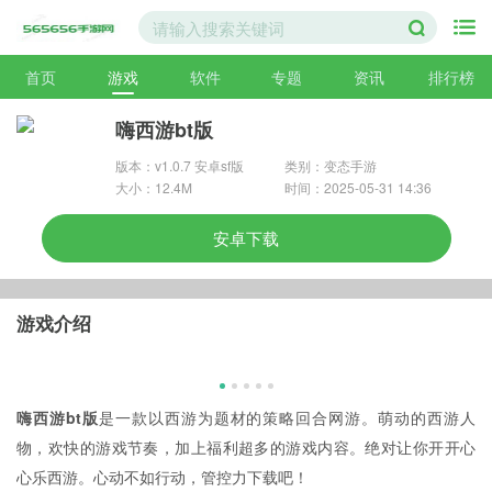
首页
游戏
软件
专题
资讯
排行榜
嗨西游bt版
版本：v1.0.7 安卓sf版
类别：变态手游
大小：12.4M
时间：2025-05-31 14:36
安卓下载
游戏介绍
嗨西游bt版
是一款以西游为题材的策略回合网游。萌动的西游人
物，欢快的游戏节奏，加上福利超多的游戏内容。绝对让你开开心
心乐西游。心动不如行动，管控力下载吧！