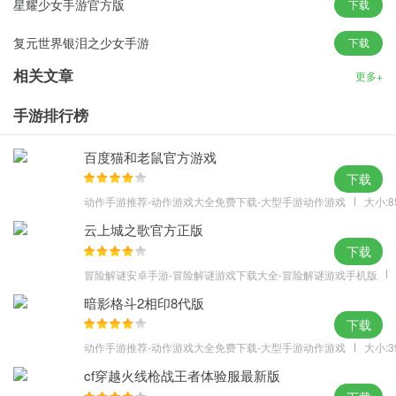
星耀少女手游官方版
下载
金币/120体力。
复元世界银泪之少女手游
下载
次日登陆可领取4星舰姬C-13，七日登陆更可领取传奇舰姬皇家方
舟，更有20000晶核等大量道具赠送。
相关文章
更多+
游戏特色
手游排行榜
【独特的即时海战玩法，融入养成与收集元素】
游戏的玩法结合了弹幕、塔防等经典元素的优点，根据游戏题材特
百度猫和老鼠官方游戏
性加以融合，形成了更加接近现实海战的全新战斗体系。战斗中，
下载
除了需要有针对性地编队之外，玩家的闪避操作以及技能的触发时
动作手游推荐-动作游戏大全免费下载-大型手游动作游戏
大小:8
机都将左右战局的走向。如队伍中配置有航母，在危机时刻可以手
云上城之歌官方正版
动发动“空中支援”，像传统弹幕游戏的“雷”一样瞬间清屏并攻击敌
下载
方。
冒险解谜安卓手游-冒险解谜游戏下载大全-冒险解谜游戏手机版
【未来架空世界观设定，“军武娘”热门题材】
暗影格斗2相印8代版
游戏内主要阵营分为：铁血 KMS、白鹰 USS、重樱 IJN、皇家 HM
下载
S 东煌CN。在游戏独特的即时海战模式下，各类舰装能够很好地展
动作手游推荐-动作游戏大全免费下载-大型手游动作游戏
大小:3
现其不同的作战方式(如五联装鱼雷可以同时发射出五发鱼雷进行攻
cf穿越火线枪战王者体验服最新版
击等)。