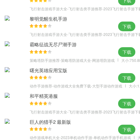
下载
玩家在游戏中需要根据每种舰船的特点，选择每次出场的角色和战
飞行射击游戏手游大全-飞行射击类手游推荐-2023飞行射击手游下
斗的阵型，并且需要根据游戏的进度，开发新的舰船或者对原有舰
黎明觉醒生机手游
船进行改造和升级。
下载
飞行射击游戏手游大全-飞行射击类手游推荐-2023飞行射击手游下
霸略征战无尽尸潮手游
下载
策略塔防手游推荐-策略塔防游戏大全-网游塔防游戏
大小:750.
曙光英雄应用宝版
下载
动作手游推荐-动作游戏大全免费下载-大型手游动作游戏
大小:1
和平精英港服
下载
飞行射击游戏手游大全-飞行射击类手游推荐-2023飞行射击手游下
巨人的猎手2 最新版
下载
动作游戏单机大全-2023单机动作手游-单机动作手游手机游戏
大