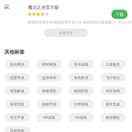
魔法之光官方版
下载
模拟经营类手游-模拟经营手游大全-模拟经营手机游戏
大小:147
查看更多
其他标签
回合网游
即时网游
音乐游戏
儿童教育
恋爱养成
益智休闲
角色扮演
飞行射击
冒险解谜
策略塔防
模拟经营
动作游戏
体育竞技
战棋手游
卡牌游戏
赛车竞速
变态手游
VR游戏
h5游戏
新游预告
其他游戏