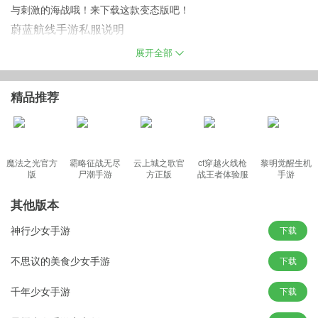
与刺激的海战哦！来下载这款变态版吧！
蔚蓝航线手游私服说明
充值比例1:300，首次充值更可获得双倍晶核。
展开全部
上线赠送王牌5、8888晶核、1000000金币。
购买大月卡立即获得9000晶核，30天内每日领取3000晶核。
精品推荐
新用户注册，等级到达一定等级，更有3000000金币、39000晶核赠
送。
魔法之光官方
霸略征战无尽
云上城之歌官
cf穿越火线枪
黎明觉醒生机
版
尸潮手游
方正版
战王者体验服
手游
演习场晶核奖励提高*5,资源战奖励提高5-10倍，活跃任务晶核奖励
最新版
提高*20,其余副本产出大幅度增加。
其他版本
七日登陆，首日上线即可领取3000晶核、100000金币、50000战队
神行少女手游
下载
经验。
购买小月卡立即获得3000晶核，30天内每日领取1000晶核。
不思议的美食少女手游
下载
充值任意金额即可获得传奇5星战舰轰鸣、金块*2、战队经验*5000
千年少女手游
下载
0、技能药水（小）*10。
购买豪华月卡立即获得30000晶核，30天内每日可领1W晶核/100w