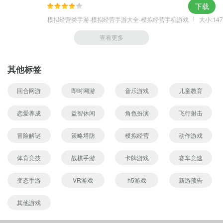
下载
模拟经营类手游-模拟经营手游大全-模拟经营手机游戏
大小:147
查看更多
其他标签
回合网游
即时网游
音乐游戏
儿童教育
恋爱养成
益智休闲
角色扮演
飞行射击
冒险解谜
策略塔防
模拟经营
动作游戏
体育竞技
战棋手游
卡牌游戏
赛车竞速
变态手游
VR游戏
h5游戏
新游预告
其他游戏