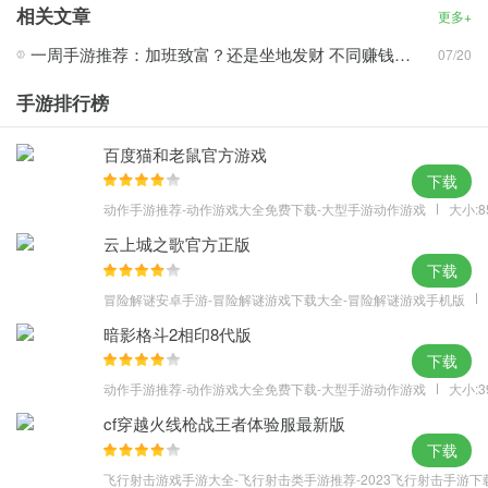
相关文章
更多+
指教。
一周手游推荐：加班致富？还是坐地发财 不同赚钱套路的经营手游
07/20
更新内容
－ 增强了游戏稳定性
手游排行榜
－ 优化了玩家游戏体验
－ 修复了已知bug
百度猫和老鼠官方游戏
下载
动作手游推荐-动作游戏大全免费下载-大型手游动作游戏
大小:8
云上城之歌官方正版
下载
冒险解谜安卓手游-冒险解谜游戏下载大全-冒险解谜游戏手机版
暗影格斗2相印8代版
下载
动作手游推荐-动作游戏大全免费下载-大型手游动作游戏
大小:3
cf穿越火线枪战王者体验服最新版
下载
飞行射击游戏手游大全-飞行射击类手游推荐-2023飞行射击手游下