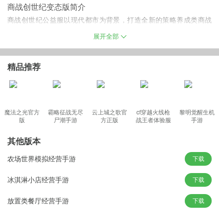
商战创世纪变态版简介
商战创世纪公益服以现代都市为背景，打造全新的策略养成类商战
经营游戏。化身霸道总裁，感受不同的人生乐趣，体验一下纸醉金
展开全部
迷的生活；跟不同的精英进行交流，参加上流社会的派对，结交各
类精英，进行阵营的招募；通过商业交流来收购不同的公司，培养
精品推荐
员工，组建商盟，扩大自己的影响力。喜欢就来下载吧！
商战创世纪手游私服特色
魔法之光官方
霸略征战无尽
云上城之歌官
cf穿越火线枪
黎明觉醒生机
版
尸潮手游
方正版
战王者体验服
手游
【高品质画风】
最新版
细致的场景作图，靓丽的人物描绘，临场感满满。
其他版本
【资产的经营】
农场世界模拟经营手游
下载
想要晋升公司，资产的经营必不可少，你会如何处理。
【开放的事件】
冰淇淋小店经营手游
下载
各种随机事件突发，作为总裁，怎么决策全靠自己把控。
放置类餐厅经营手游
下载
【员工培养计划】
公司的提高离不开员工的付出，如何培养员工，提升能力，总裁请