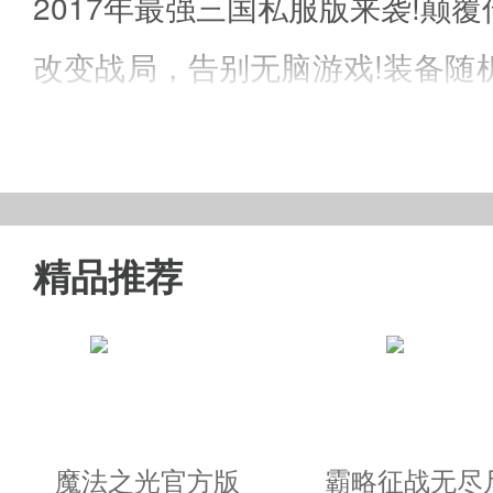
2017年最强三国私服版来袭!
改变战局，告别无脑游戏!装备随
主公培养，瞬间切换输出、肉盾
杀流无尽的武将组合，超出你
在这里你可以指挥千军万马!随
精品推荐
统，骑野猪的张飞，骑老虎的孙坚
吾有上将sf游戏玩法：
1、攻城夺地，集兄弟一起浴血奋
2、三国情缘，十年一剑再战三国
魔法之光官方版
霸略征战无尽