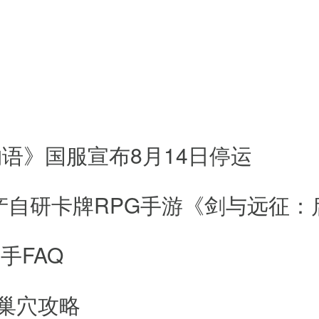
9999银币，登录送神赵云!
所有特色三国名将!
会，众多活动，装备送不停，材料送
上额外赠送50%，首充双倍噢!
语》国服宣布8月14日停运
营百万研发经费·支持跨服·持续更新资
、活动超多、玩法有趣超SSS级产
：国产自研卡牌RPG手游《剑与远征：
手FAQ
造持续更新资料片内附1800种游戏
蛛巢穴攻略
个套餐都有一次充值双倍机会!