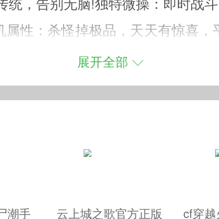
颠覆传统，告别无脑!独特微操：即时战
机属性：杀怪掉极品，天天有惊喜，
、辅助，最强主公等你来打造!无尽组
展开全部
的想象，快来打造属于你的最强流派!
着等级和能力提升，带兵的数量和能力
，还有跟多妹子等你带走!
战！
！
尸潮手
云上城之歌官方正版
cf穿