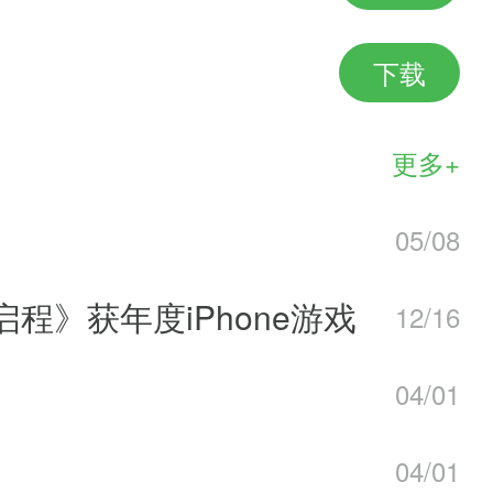
下载
不停，神将送不停!
更多+
料片
05/08
品，军团战+暴打盗贼+群英会+红
启程》获年度iPhone游戏
12/16
04/01
玩法，
04/01