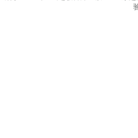
！
！
！
！
！