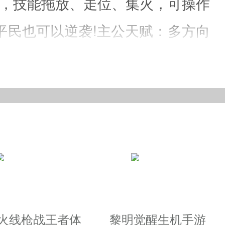
斗，技能拖放、走位、集火，可操作
平民也可以逆袭!主公天赋：多方向
合：开场流、属性流、控制流、自
带兵打仗：没有带兵也能叫三国，
也会随着提升!Q萌角色：颠覆传
越火线枪战王者体
黎明觉醒生机手游