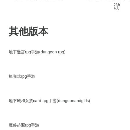
游
3、跨服竞技，巅峰对决傲视群雄
4、炫酷时装，坐骑幻化御剑三国
其他版本
5、实时强战，畅享指尖极致操作
地下迷宫rpg手游(dungeon rpg)
6、团队攻城，王者三国争霸天下
7、跨服竞技，颠峰对决傲世群雄
枪弹式rpg手游
地下城和女孩card rpg手游(dungeonandgirls)
吾有上将变态版手游特色：
魔兽起源rpg手游