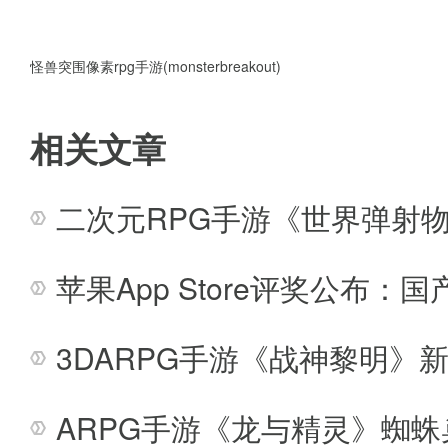
1、上线送v9，12888元宝，99
2、全新版本更新武将+10，更新
怪兽突围像素rpg手游(monsterbreakout)
3、竞技、争霸、群雄逐鹿、群英
相关文章
4、充值比例1:600，充值50以
二次元RPG手游《世界弹射物
5、独家版本·服务器稳定·长期运
6、游戏内上线各种福利拿到嗨皮
苹果App Store评奖公布
包，三国题材绝对激情!
3DARPG手游《战神黎明》新
7、独家破解版私服，耗费巨资打
ARPG手游《龙与精灵》蜘
8、充值比例最高达到1:900每