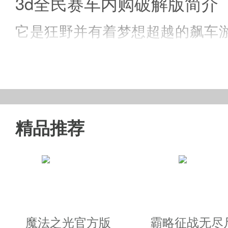
3d全民赛车内购破解版简介
它是狂野并有着梦想超越的飙车
自由改装，并可以通过“加速”“飞弹
精品推荐
3d全民赛车游戏特色
1、游戏操作简单，体验效果逼真;
2、游戏中你可以对你的爱车进行
3、可以通过“加速”“飞弹”“防护
魔法之光官方版
霸略征战无尽