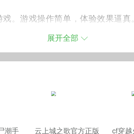
游戏。游戏操作简单，体验效果逼真
”“防护盾”等工具打击超越对手。
展开全部
自由改装;
盾”等工具打击超越对手。
尸潮手
云上城之歌官方正版
cf穿