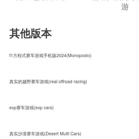
游戏亮点
游
1、以竞速方式打败对手，感受赢
其他版本
2、超多华丽的技能招式等待你来
3、体验爽快的赛车竞速之旅。
f1方程式赛车游戏手机版2024(Monoposto)
4、逼真的3D动画效果，带给您
真实的越野赛车游戏(real offroad racing)
exp赛车游戏(exp cars)
真实沙漠赛车游戏(Desert Multi Cars)