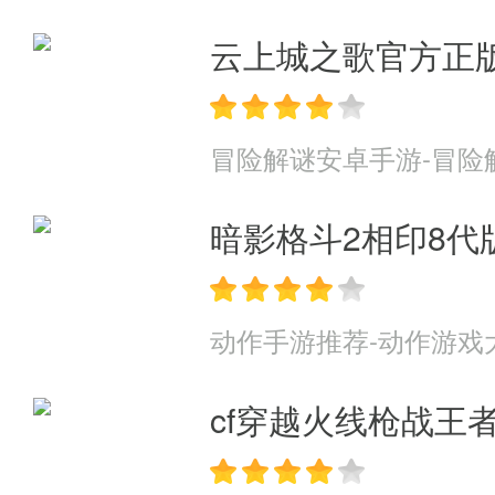
云上城之歌官方正
冒险解谜安卓手游-冒险
暗影格斗2相印8代
动作手游推荐-动作游戏
cf穿越火线枪战王