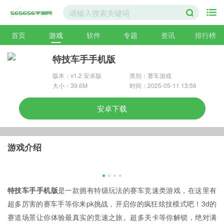
首页
游戏
软件
专题
资讯
排行榜
特技车手手机版
版本：v1.2 安卓版
类别：赛车游戏
大小：39.6M
时间：2025-05-11 13:56
安卓下载
游戏介绍
特技车手手机版
是一款拥有特级玩法的赛车竞速类游戏，在这里有
超多厉害的赛车手等你来pk挑战，开启你的疯狂炫技模式吧！3d的
赛道场景让你体验最真实的竞速之旅。超多关卡等你解锁，绝对满