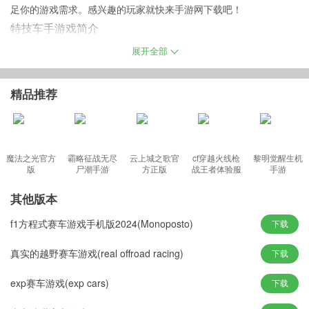
足你的游戏需求。感兴趣的玩家就快来手游网下载吧！
特技车手游戏简介
它是一个全新的汽车特技游戏，主要目标是让您的车辆完整的到达
展开全部
终点，在表演特技的道路上，如果你错过了任何一个特技表演，或
者让车损伤过大，都会输掉这场比赛，重新开始。
精品推荐
特技车手最新版特色
魔法之光官方
霸略征战无尽
云上城之歌官
cf穿越火线枪
黎明觉醒生机
1、用棘手的轨迹和障碍参与现代挑战
版
尸潮手游
方正版
战王者体验服
手游
2、带有惊人声音的详细3D图形
最新版
3、OFROADAD爱好者的各种模拟
其他版本
4、真实的车辆物理和完美的驾驶控制
f1方程式赛车游戏手机版2024(Monoposto)
下载
5、现实加速和速度控制
游戏测评
真实的越野赛车游戏(real offroad racing)
下载
1、精美逼真的3d游戏画面，真实的驾驶的代入感受；
exp赛车游戏(exp cars)
下载
2、简单的操作的方式，易上手的操作玩法；
3、丰富的赛道和关卡可以解锁，同时还可以购买更多不同类型的赛