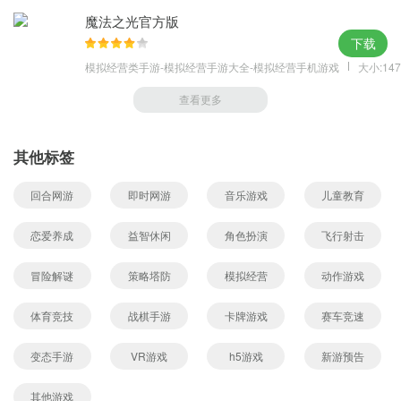
魔法之光官方版
下载
模拟经营类手游-模拟经营手游大全-模拟经营手机游戏
大小:147
查看更多
其他标签
回合网游
即时网游
音乐游戏
儿童教育
恋爱养成
益智休闲
角色扮演
飞行射击
冒险解谜
策略塔防
模拟经营
动作游戏
体育竞技
战棋手游
卡牌游戏
赛车竞速
变态手游
VR游戏
h5游戏
新游预告
其他游戏