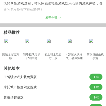
悦的享受游戏过程，带玩家感受轻松游戏欢乐心情的游戏体验，喜
欢的朋友快来下载体验吧！
Exion山赛车手机游戏简介
展开全部
在游戏中玩家需要把握更多的游戏玩法，而玩家需要让自己的每一
次挑战获得更高的分数，便需要更加熟练的驾驶技巧。而玩家还可
精品推荐
以选择不同的过关技巧，只要玩家拥有了更多不同的赛车，便可以
享受游戏中赛车驾驶的乐趣。只要玩家在游戏中获得更高的名次，
便可以使用金币购买不同的赛车！
魔法之光官方
霸略征战无尽
云上城之歌官
cf穿越火线枪
黎明觉醒生机
版
尸潮手游
方正版
战王者体验服
手游
最新版
Exion山赛车游戏特色
其他版本
1、在游戏中玩家还可以选择不同的玩法，只要玩家拥有更多的技巧
主驾驶游戏安装免费版
下载
便可以获得更高的得分
2、游戏中玩家还可以选择不同的难度，只要玩家熟练了过关的技巧
摩托城市极速驾驶游戏
下载
才能完成游戏中的驾驶任务
超级驾驶游戏
下载
3、玩家还可以选择不同的赛车进行驾驶，只要玩家拥有熟练的驾驶
技巧便可以获得更高的提升