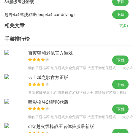
3d超级驾驶游戏
下载
游戏亮点
越野4x4驾驶游戏(jeep4x4 car driving)
下载
1、赛车改造系统
2、精细的赛车建模
相关文章
更多+
3、精美的背景画面
手游排行榜
4、出色的物理引擎系统
5、高清精美的游戏画面
百度猫和老鼠官方游戏
6、赏心悦目的山路风景
下载
动作手游推荐-动作游戏大全免费下载-大型手游动作游戏
大小:8
云上城之歌官方正版
下载
冒险解谜安卓手游-冒险解谜游戏下载大全-冒险解谜游戏手机版
暗影格斗2相印8代版
下载
动作手游推荐-动作游戏大全免费下载-大型手游动作游戏
大小:3
cf穿越火线枪战王者体验服最新版