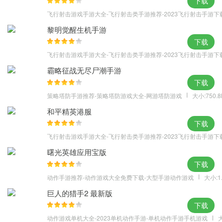
下载
小汽车）。
飞行射击游戏手游大全-飞行射击类手游推荐-2023飞行射击手游下
我们有美国肌肉车和许多城市GT超级跑车的重罪工作的中等体验;和
黎明觉醒生机手游
最好的：xtreme豪华跑车打败警察部队。此外，我们有大约8 4x4越
下载
野车SUV和盛大皮卡。
飞行射击游戏手游大全-飞行射击类手游推荐-2023飞行射击手游下
自由 :
霸略征战无尽尸潮手游
忘记犯罪的混乱，致命的赛车和黑帮逃脱黑帮。驱动器在一个城镇
下载
与3d高清，高品质的图形。测试驱动所有的汽车作为一个简单的赛
策略塔防手游推荐-策略塔防游戏大全-网游塔防游戏
大小:750.
车免费在高速公路，狭窄的街道，草路上没有被追逐的危险。
和平精英港服
城市：
下载
它是沙盒，一个开放的世界，模拟一个炎热的日子。城镇街道的表
飞行射击游戏手游大全-飞行射击类手游推荐-2023飞行射击手游下
面：沥青，沙子，草。视觉地平线由于建筑物的密度而减少，并且
曙光英雄应用宝版
它被山脉和丘陵包围。
下载
道路：
动作手游推荐-动作游戏大全免费下载-大型手游动作游戏
大小:1
高速公路，单向或双向道路。障碍，交通灯n标志。
区：停车场，足球和网球场，经典，工厂，房屋，摩天大楼，公
巨人的猎手2 最新版
下载
园。
动作游戏单机大全-2023单机动作手游-单机动作手游手机游戏
大