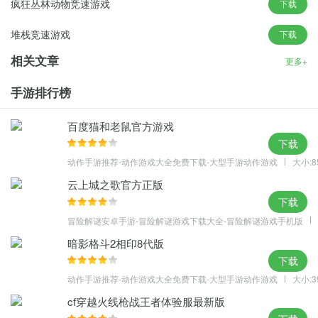
疯狂丛林动物竞速游戏
下载
迎的，警察会去找你。
堆栈竞速游戏
下载
当警察追逐你时，你必须快速作为闪电的热。当你达到他们的良好
距离，热的追求已经完成。但是，如果警察逮捕了你，你失败了，
相关文章
更多+
必须支付一张愤怒的交通票。
手游排行榜
提示：不要在碰撞的时候停下车车，逃跑会更难。所以，在你被逮
捕之前快速出发。
百度猫和老鼠官方游戏
作为警察：
下载
在这里，这是一辆警车追逐游戏：你必须击败并抓住小偷作为一个
动作手游推荐-动作游戏大全免费下载-大型手游动作游戏
大小:8
警察车司机的高速追逐。
云上城之歌官方正版
俄罗斯黑手党的黑帮只是犯了一个罪犯，偷了一辆汽车，在高速公
下载
路的交通中驾驶。然后，他撞到你，热警察追逐开始。如何在盗窃
冒险解谜安卓手游-冒险解谜游戏下载大全-冒险解谜游戏手机版
后阻止罪犯？破碎它，损害它的健康，直到强盗投降。追赶飞行高
暗影格斗2相印8代版
速捕捉它。
下载
一个提示，强盗的停止灯帮助你知道重罪有多远。
动作手游推荐-动作游戏大全免费下载-大型手游动作游戏
大小:3
车库：
cf穿越火线枪战王者体验服最新版
从很多车辆选择真正的汽车，并测试驾驶所有超级跑车。 +40（+8