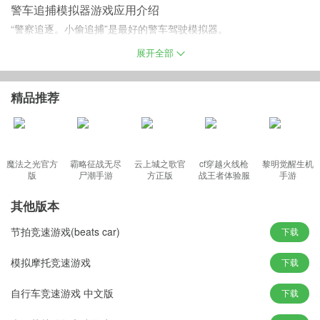
警车追捕模拟器游戏应用介绍
“警察追逐。小偷追捕”是最好的警车驾驶模拟器。
通过玩这个滑稽的极端追逐感到汽车赛车的肾上腺素，同时警察追
展开全部
捕小偷带我们到顶部。它减轻了追求与赛车类型的警察与贼和享受3
D警察追逐游戏的热。从一个小小的扒手走向史诗般的盗贼国王，击
精品推荐
败警察值班司机。此外，你可以是未来最壮观的警察，并成为终极
的窃贼捕手。
魔法之光官方
霸略征战无尽
云上城之歌官
cf穿越火线枪
黎明觉醒生机
版
尸潮手游
方正版
战王者体验服
手游
游戏亮点
最新版
作为小偷：
其他版本
在这里，它是一个汽车逃生游戏，你犯罪赛车犯了一个偷盗在城市
节拍竞速游戏(beats car)
下载
中造成混乱：你需要逃离警察在真正的逃脱比赛。警察会试图粉碎
你的车逮捕你。
模拟摩托竞速游戏
下载
警察在镇街道上检查。警察巡逻队有随机路线。如果警察不在地平
自行车竞速游戏 中文版
下载
线上，你是一个汽车司机，可以疯狂的高速度的游戏积分。如果你
超过允许的速度，或者你会撞到任何警车;那么，你将是国家最受欢