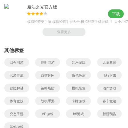
魔法之光官方版
下载
模拟经营类手游-模拟经营手游大全-模拟经营手机游戏
大小:147
查看更多
其他标签
回合网游
即时网游
音乐游戏
儿童教育
恋爱养成
益智休闲
角色扮演
飞行射击
冒险解谜
策略塔防
模拟经营
动作游戏
体育竞技
战棋手游
卡牌游戏
赛车竞速
变态手游
VR游戏
h5游戏
新游预告
其他游戏