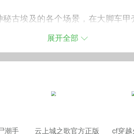
神秘古埃及的各个场景，在大脚车甲
穿过沙漠，会遇到寺庙遗址，地下洞
展开全部
避免各种的障碍物。
尸潮手
云上城之歌官方正版
cf穿