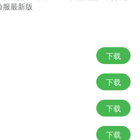
验服最新版
下载
下载
下载
下载