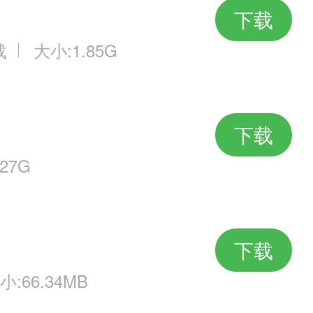
下载
载
大小:1.85G
下载
27G
下载
小:66.34MB