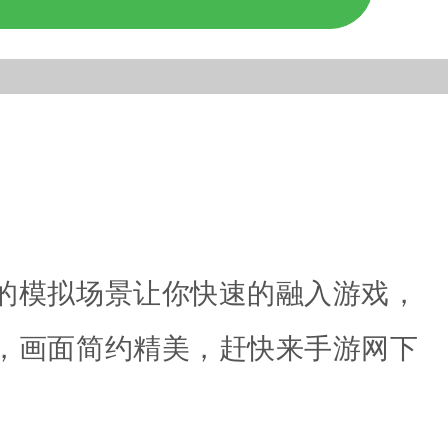
的模拟场景让你快速的融入游戏，
，画面简约精美，赶快来手游网下