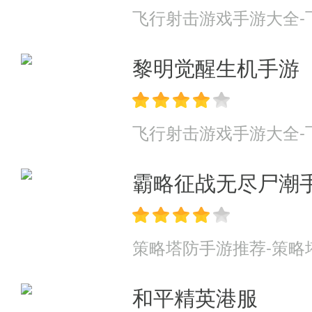
飞行射击游戏手游大全-
黎明觉醒生机手游
飞行射击游戏手游大全-
霸略征战无尽尸潮
策略塔防手游推荐-策略
和平精英港服