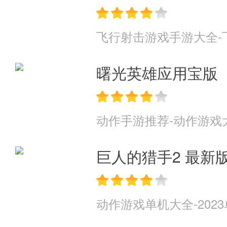
飞行射击游戏手游大全-
曙光英雄应用宝版
动作手游推荐-动作游戏
巨人的猎手2 最新
动作游戏单机大全-202