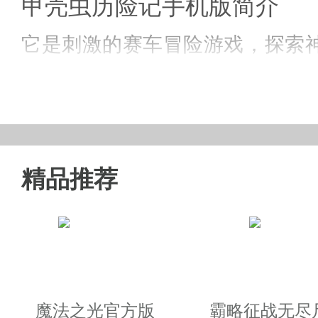
甲壳虫历险记手机版简介
它是刺激的赛车冒险游戏，探索
个神秘的古埃及，整个旅行你会
的洞穴迷宫，探索深暗的通道，
精品推荐
甲壳虫历险记最新版特色
*游戏的画面效果非常精美
*游戏里会有着各种各样的场景
魔法之光官方版
霸略征战无尽