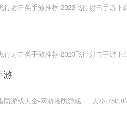
飞行射击类手游推荐-2023飞行射击手游下
飞行射击类手游推荐-2023飞行射击手游下
手游
塔防游戏大全-网游塔防游戏
大小:750.8