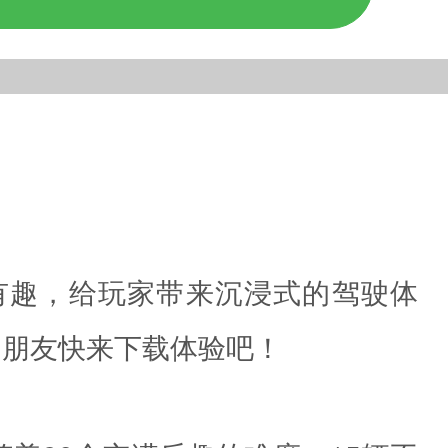
有趣，给玩家带来沉浸式的驾驶体
的朋友快来下载体验吧！