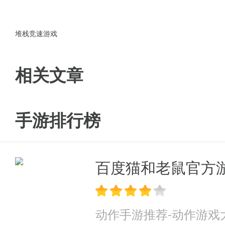
堆栈竞速游戏
相关文章
手游排行榜
百度猫和老鼠官方
动作手游推荐-动作游戏