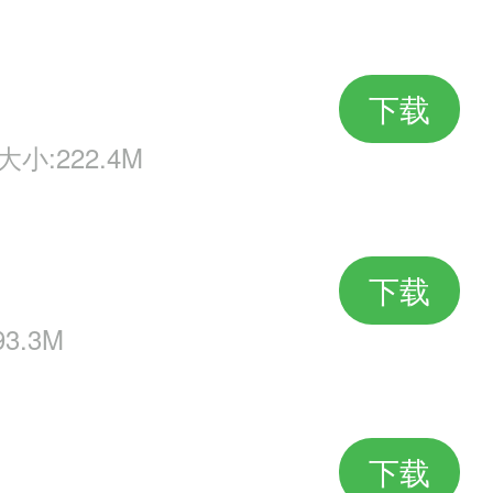
下载
大小:222.4M
下载
3.3M
下载