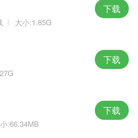
下载
载
大小:1.85G
下载
27G
下载
小:66.34MB