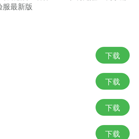
验服最新版
车辆，躲避警察;全新的积分制玩
这个场景中进行你的驾驶测试，这
下载
下载
下载
下载