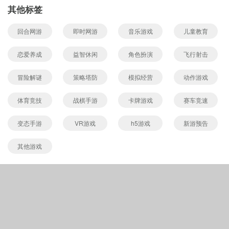
其他标签
回合网游
即时网游
音乐游戏
儿童教育
恋爱养成
益智休闲
角色扮演
飞行射击
冒险解谜
策略塔防
模拟经营
动作游戏
体育竞技
战棋手游
卡牌游戏
赛车竞速
变态手游
VR游戏
h5游戏
新游预告
其他游戏