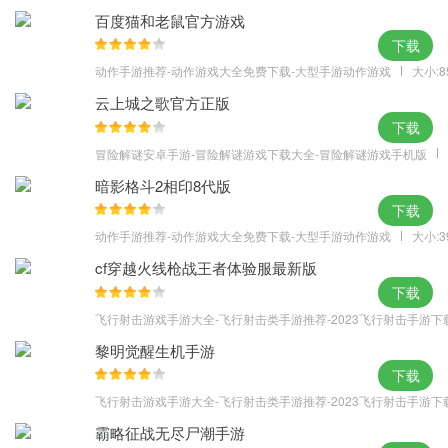
百度猫和老鼠官方游戏
游戏特点
下载
1.基于严谨的物理逻辑架构，最为真实的摩擦、风阻、胎压等，带给
动作手游推荐-动作游戏大全免费下载-大型手游动作游戏
大小:8
玩家最为逼真的越野驾驶感受。
云上城之歌官方正版
2.众多炫酷外形的越野山地车，完成关卡任务及收集闯关途中的金
下载
币，解锁升级全新的炫酷车辆。
冒险解谜安卓手游-冒险解谜游戏下载大全-冒险解谜游戏手机版
3.众多精心设计的越野关卡，每一关卡的难度系数及内容都全然不
暗影格斗2相印8代版
同，闯关充满了新奇感与挑战性。
下载
动作手游推荐-动作游戏大全免费下载-大型手游动作游戏
大小:3
cf穿越火线枪战王者体验服最新版
下载
飞行射击游戏手游大全-飞行射击类手游推荐-2023飞行射击手游下
黎明觉醒生机手游
下载
飞行射击游戏手游大全-飞行射击类手游推荐-2023飞行射击手游下
霸略征战无尽尸潮手游