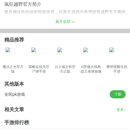
疯狂越野官方简介
极具趣味性的休闲驾驶游戏，玩家在游戏中将驾驶着越野车不断的
游历祖国的大好河山，驱动你的大怪物发育迟缓的车辆通过这些真
展开全部
棒越野山路，并告诉你的朋友，你是唯一的精确驾驶冠军！见识祖
国各地的风土人情，感受不一样的驾驶感受。游戏采用最新的3D引
精品推荐
擎架构，逼真形象的越野车建模，宛如真实置身于游戏中的画面既
视感，体验前所未有的越野乐趣。
魔法之光官方
霸略征战无尽
云上城之歌官
cf穿越火线枪
黎明觉醒生机
版
尸潮手游
方正版
战王者体验服
手游
疯狂越野最新的优势
最新版
-各种不同的赛车可以进行选择参与到比赛中去！
其他版本
-沿途布满了荆棘，一不小心就会翻车了！
全民pk游戏
下载
-不同的赛道和地图模式可以选择来进行！
-史诗离路山路征服！
相关文章
更多+
-真棒V8发动机动力车辆！
手游排行榜
-惊人的驾驶位置在这个驱动程序模拟器！
-尝试和打败世界上最好的司机的高分！