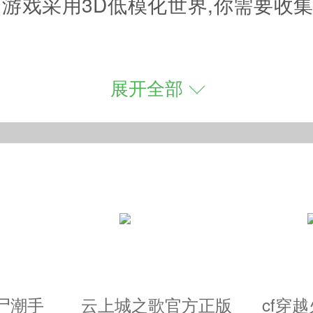
游戏,游戏采用3D低模化世界,你需要
展开全部
魂;
和地点的限制;
难度漂移;
打造惊人的画面效果.
尸潮手
云上城之歌官方正版
cf穿