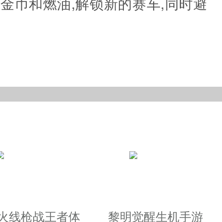
收集金币和燃油,解锁新的赛车,同时避
越火线枪战王者体
黎明觉醒生机手游