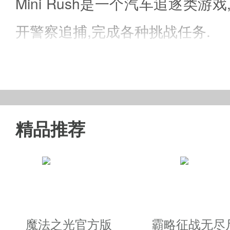
Mini Rush是一个汽车追逐类
开警察追捕,完成各种挑战任务.
mini rush游戏特色
精品推荐
1.激情的背景音乐,点燃你的速度之
2.随时随地,畅享速度,没有WIFI
3.操控简单,随意上手,轻松挑战高
4.采用次时代渲染等高科技手段,
魔法之光官方版
霸略征战无尽