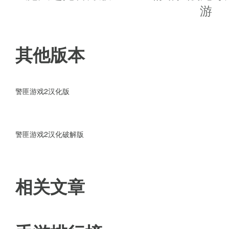
游戏玩法
游
1.点击左右按钮,或者倾斜手机,控
其他版本
2.点击刹车按钮进行减速,配合方
3.收集燃油避免熄火,避开追捕并
警匪游戏2汉化版
警匪游戏2汉化破解版
相关文章