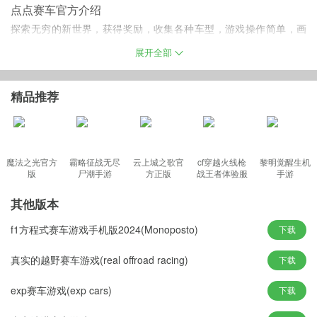
点点赛车官方介绍
探索无穷的新世界，获得奖励，收集各种车型，游戏操作简单，画
面清新，可选择多款可爱的赛车，准备好驰骋赛道吧！简单好玩的
展开全部
赛车跑酷游戏，在游戏中，您要驾驶各种风格可爱的赛车，在赛道
上按路线前进
精品推荐
点点赛车游戏特色
魔法之光官方
霸略征战无尽
云上城之歌官
cf穿越火线枪
黎明觉醒生机
游戏中玩家将控制一辆小汽车在公路上前行，会有着众多的弯道出
版
尸潮手游
方正版
战王者体验服
手游
现，玩家点击一下屏幕可以让汽车向着相应的弯道转弯，注意如果
最新版
提前点击了会跑出公路，游戏也就结束了。画面清新的点击类闯关
其他版本
游戏
f1方程式赛车游戏手机版2024(Monoposto)
下载
手游亮点
手指点击控制汽车前行，带来不一样的赛车体验；
真实的越野赛车游戏(real offroad racing)
下载
游戏画面采用简洁风格，画面十分精简；
exp赛车游戏(exp cars)
下载
丰富的关卡等你去冒险体验！