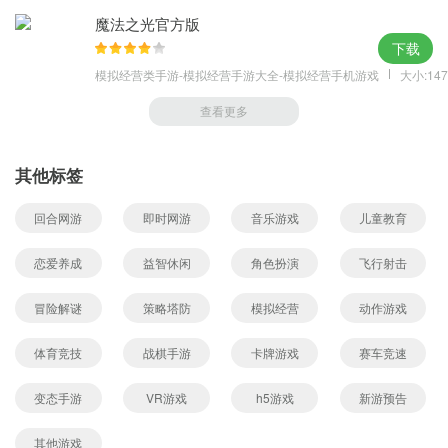
魔法之光官方版
下载
模拟经营类手游-模拟经营手游大全-模拟经营手机游戏
大小:147
查看更多
其他标签
回合网游
即时网游
音乐游戏
儿童教育
恋爱养成
益智休闲
角色扮演
飞行射击
冒险解谜
策略塔防
模拟经营
动作游戏
体育竞技
战棋手游
卡牌游戏
赛车竞速
变态手游
VR游戏
h5游戏
新游预告
其他游戏