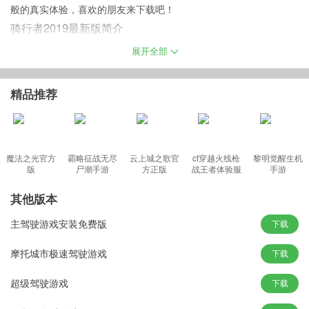
般的真实体验，喜欢的朋友来下载吧！
骑行者2019最新版简介
游戏玩法简单刺激，游戏中玩家可以驾驶摩托赛车完成不同的任
展开全部
务，更有各种关卡模式，超多的炫酷赛车等你来解锁挑战，喜欢的
朋友快来下载吧！
精品推荐
骑行者2019正版游戏特色
魔法之光官方
霸略征战无尽
云上城之歌官
cf穿越火线枪
黎明觉醒生机
1、高清3D的美丽图形和声音，带来惊人的游戏体验
版
尸潮手游
方正版
战王者体验服
手游
2、超越对手赢得胜利，完成惊心动魄的任务后可以获得金币
最新版
3、丰富的关卡、模式以及不同的赛车，享受全新的竞速体验
其他版本
4、选择你的摩托车，倾斜屏幕或通过按键，驾驶摩托车加速或减速
主驾驶游戏安装免费版
下载
摩托城市极速驾驶游戏
下载
游戏玩法
超级驾驶游戏
下载
1、摩托加速支持3D
2、时刻注意路况变化