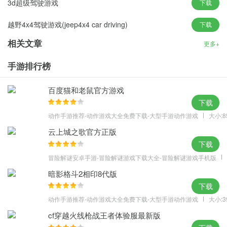
3d超级驾驶游戏
下载
3、近身超车可获得奖励分
4、左右倾斜您的手机来控制摩托行驶方向
越野4x4驾驶游戏(jeep4x4 car driving)
下载
5、选择高级摩托赛车，获得更多得分和金币
相关文章
更多+
6、点按屏幕可加速摩托赛车，还可获得双倍计分
手游排行榜
百度猫和老鼠官方游戏
下载
动作手游推荐-动作游戏大全免费下载-大型手游动作游戏
大小:8
云上城之歌官方正版
下载
冒险解谜安卓手游-冒险解谜游戏下载大全-冒险解谜游戏手机版
暗影格斗2相印8代版
下载
动作手游推荐-动作游戏大全免费下载-大型手游动作游戏
大小:3
cf穿越火线枪战王者体验服最新版