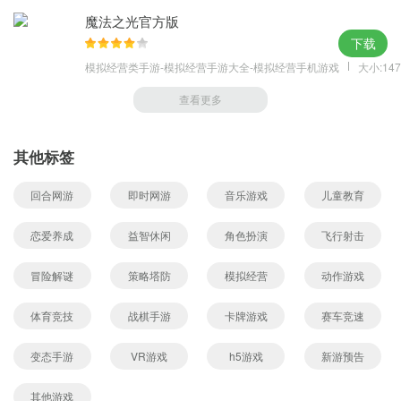
魔法之光官方版
下载
模拟经营类手游-模拟经营手游大全-模拟经营手机游戏
大小:147
查看更多
其他标签
回合网游
即时网游
音乐游戏
儿童教育
恋爱养成
益智休闲
角色扮演
飞行射击
冒险解谜
策略塔防
模拟经营
动作游戏
体育竞技
战棋手游
卡牌游戏
赛车竞速
变态手游
VR游戏
h5游戏
新游预告
其他游戏