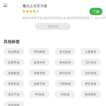
魔法之光官方版
下载
模拟经营类手游-模拟经营手游大全-模拟经营手机游戏
大小:147
查看更多
其他标签
回合网游
即时网游
音乐游戏
儿童教育
恋爱养成
益智休闲
角色扮演
飞行射击
冒险解谜
策略塔防
模拟经营
动作游戏
体育竞技
战棋手游
卡牌游戏
赛车竞速
变态手游
VR游戏
h5游戏
新游预告
其他游戏