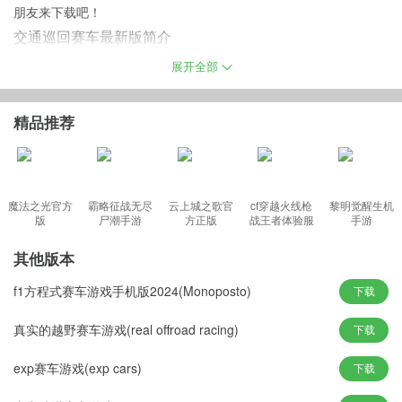
朋友来下载吧！
交通巡回赛车最新版简介
非常刺激有趣的驾驶赛车游戏，游戏采用高清晰的图形设计，游戏
展开全部
中玩家驾驶您的汽车在高速公路上的道路上的交通，收集现金，解
开新车，挑战各种驾驶任务，带你体验最刺激爽快的驾驶体验！
精品推荐
交通巡回赛车正版特色
魔法之光官方
霸略征战无尽
云上城之歌官
cf穿越火线枪
黎明觉醒生机
1、接触空气按钮加速;触摸制动按钮减速
版
尸潮手游
方正版
战王者体验服
手游
2、为您提供独特的驾驶体验。屏幕上的控件
最新版
3、你开得越快，得到的分数就越多;行驶100多公里，通过车辆接近
其他版本
奖励积分和现金
f1方程式赛车游戏手机版2024(Monoposto)
下载
真实的越野赛车游戏(real offroad racing)
下载
4、玩家也可以根据自己对自己的车的喜好随意修改，在公路上驾驶
exp赛车游戏(exp cars)
下载
您的汽车在公路上行驶
5、在充满挑战的任务上超车，收集现金，解锁新车，升级和体验不