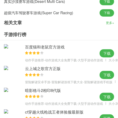
真实沙漠赛车游戏(Desert Multi Cars)
下载
同摄像头模式的实况赛车
超级汽车驾驶赛车游戏(Super Car Racing)
下载
相关文章
更多+
游戏亮点
1、平滑和逼真的汽车搬运
手游排行榜
2、3详细环境：沙漠、雪和高速公路
3、通过油漆和车轮进行基本定制
百度猫和老鼠官方游戏
4、20+不同的汽车选择不同的颜色
下载
5、丰富的交通类型，包括卡车、公共汽车和suv
动作手游推荐-动作游戏大全免费下载-大型手游动作游戏
大小:8
6、4种游戏模式：无休止、双向、时间试用和奖金轨道速度炸弹
云上城之歌官方正版
下载
冒险解谜安卓手游-冒险解谜游戏下载大全-冒险解谜游戏手机版
暗影格斗2相印8代版
下载
动作手游推荐-动作游戏大全免费下载-大型手游动作游戏
大小:3
cf穿越火线枪战王者体验服最新版