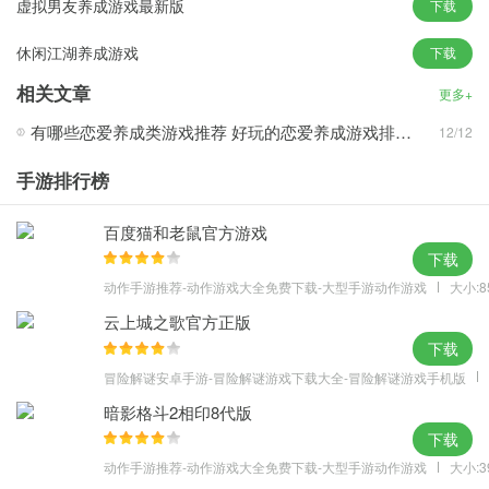
虚拟男友养成游戏最新版
下载
深深吸引
休闲江湖养成游戏
下载
·要想更快的获得胜利，你必须努力提升团队战斗力，让角色的实力
能够得到迅速提升
相关文章
更多+
游戏亮点
有哪些恋爱养成类游戏推荐 好玩的恋爱养成游戏排行榜
12/12
·【注重阵容搭配，拒绝仓管】
听说你在担心抽到的卡不够强，只能放在仓库里吃灰？不用担心，
手游排行榜
每个角色都有相应战场，都有展现实力的机会
百度猫和老鼠官方游戏
·【家园+探索，轻松获取资源】
下载
简化版家园系统，模拟经营+地图探索，收集材料更简单，多途径获
动作手游推荐-动作游戏大全免费下载-大型手游动作游戏
大小:8
取养成材料，摆脱单调的刷刷刷，也能把海量资源带回家
云上城之歌官方正版
·【养成无限制，全员SSS+】
下载
全员碎片进阶，所有角色无稀有度限制，都能进阶为SSS+，每一次
冒险解谜安卓手游-冒险解谜游戏下载大全-冒险解谜游戏手机版
成长都能带来实力的提升。只要有耐心，谁都可以变强
暗影格斗2相印8代版
·【独特世界观，欢乐剧情】
下载
讨伐恶龙拯救公主、小美人鱼大战深海邪神，一本正经的宏大设定
动作手游推荐-动作游戏大全免费下载-大型手游动作游戏
大小:3
之下隐藏着的是无厘头的搞笑展开，无论遇到什么事情，都要记得