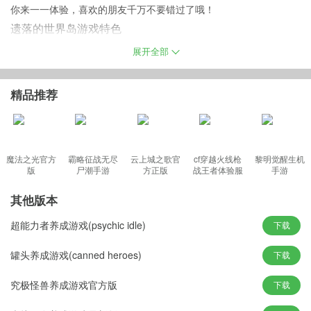
你来一一体验，喜欢的朋友千万不要错过了哦！
遗落的世界岛游戏特色
1、所有玩家都可以上手体验的游戏模式和内容，玩家可以很简单的
展开全部
游戏
2、各种各样策略对战的乐趣性的体验内容都非常的精彩，高清场景
精品推荐
都不错
3、趣性十足的模式下的自由对战和剧情闯关都可以让玩家来体验精
彩
4、很多的模式和多样化剧情设计让玩家能够体验到许多的玩法和趣
魔法之光官方
霸略征战无尽
云上城之歌官
cf穿越火线枪
黎明觉醒生机
版
尸潮手游
方正版
战王者体验服
手游
味性的内容
最新版
其他版本
超能力者养成游戏(psychic idle)
下载
游戏优势
·玩家在这里需要不停的提升自己的技能与操作技巧，完成任务挑战
罐头养成游戏(canned heroes)
下载
·还有众多玩家前来体验，在这里你可以根据自己的喜好去选定不一
究极怪兽养成游戏官方版
下载
样的角色
·游戏故事内容非常的多可以赢得超多武器和装备的奖励，你会被它