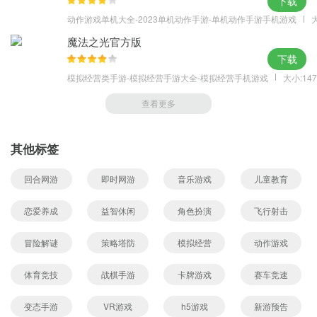
下载
动作游戏单机大全-2023单机动作手游-单机动作手游手机游戏
大
魔法之光官方版
下载
模拟经营类手游-模拟经营手游大全-模拟经营手机游戏
大小:147
查看更多
其他标签
回合网游
即时网游
音乐游戏
儿童教育
恋爱养成
益智休闲
角色扮演
飞行射击
冒险解谜
策略塔防
模拟经营
动作游戏
体育竞技
战棋手游
卡牌游戏
赛车竞速
变态手游
VR游戏
h5游戏
新游预告