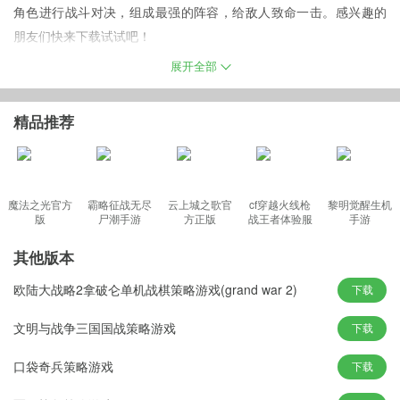
角色进行战斗对决，组成最强的阵容，给敌人致命一击。感兴趣的
朋友们快来下载试试吧！
摆烂西游官方版介绍
展开全部
1.《摆烂西游》是一个以洪荒神话为题材的策略卡牌养成类手机网络
游戏。
精品推荐
2.在游戏中，玩家可以通过任务、副本、活动获取中国上古神话、近
现代的洪荒神话以及涵盖了《西游记》、《封神榜》中—些耳熟能
详的经典角色
3.大家在游戏中就可以找到自己所熟悉的角色。玩家通过收集、成长
魔法之光官方
霸略征战无尽
云上城之歌官
cf穿越火线枪
黎明觉醒生机
版
尸潮手游
方正版
战王者体验服
手游
这些角色
最新版
其他版本
欧陆大战略2拿破仑单机战棋策略游戏(grand war 2)
下载
摆烂西游中文版特色
1.培养了玩家乐观进取和团队协作的精神，拉近了人与人之间的交
文明与战争三国国战策略游戏
下载
流，促进了社会的和谐。
口袋奇兵策略游戏
下载
2.既有亲切感又利用游戏宣传了中国文化中的精华，—举两得。
3.特色剧情原味还原，即时战斗游戏体验，夺回遗失的真经。