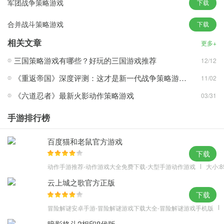
军团战争策略游戏
下载
游戏优势
合并战斗策略游戏
下载
1.玩家可以通过做日常的任务，还有刷副本来获取商城里面出售的道
具。
相关文章
更多+
2.玩家手机各种灵兽，不很能用于战斗，还能让灵兽与自己的徒弟合
三国策略游戏有哪些？好玩的三国游戏推荐
12/12
体，增加战斗力。
《重返帝国》深度评测：这才是新一代战争策略游戏应有的体验
11/02
3.一段全新的西游冒险之旅，玩家需要同自己的徒弟一起夺回真经。
游戏亮点
《六道忍者》最新火影动作策略游戏
03/31
1.使用了经典西游情节，让你随时随地与西游人物快乐的玩耍
手游排行榜
2.呈现出一个史诗般的仙侠世界，招募众多神兵神将，下一个仙界霸
主就是你！
百度猫和老鼠官方游戏
3.令人心生向往的西游世界将在这里为你打开大门，走进其中体验神
下载
魔乱斗，更有鬼、妖、仙、佛四族神将等你来招揽，开启三界全面
动作手游推荐-动作游戏大全免费下载-大型手游动作游戏
大小:8
争霸，成就属于你的无敌霸主传说！
云上城之歌官方正版
下载
冒险解谜安卓手游-冒险解谜游戏下载大全-冒险解谜游戏手机版
暗影格斗2相印8代版