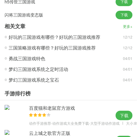
h5传世三国游戏
下载
2、披荆斩棘当前锋
闪将三国游戏变态版
下载
在竞技玩法中，玩家不再是只能死守的战士，而是可以冲锋陷阵的
猛士。游戏中还有诸多玩法等你来探索
相关文章
更多+
3、英雄难过美人关
好玩的三国游戏有哪些？好玩的三国游戏推荐
12/12
诸多美女与你一起闯荡乱世，在旅程中感受角色们的独特魅力，与
三国策略游戏有哪些？好玩的三国游戏推荐
12/12
你喜爱的少女来一场命中注定的邂逅，打动她的心开始属于自己的
后宫生活
勇战三国游戏特色
04/01
4、华丽特效玩法多
梦幻三国游戏系统之定时活动
04/01
上百位的将领和一击震屏的华丽特效，多种玩法，指尖微操作好玩
梦幻三国游戏系统之宝石
04/01
过瘾，多样化战斗模式竞技场，策略为王，百张地图，各种花式地
图等你战
手游排行榜
百度猫和老鼠官方游戏
下载
动作手游推荐-动作游戏大全免费下载-大型手游动作游戏
大小:8
云上城之歌官方正版