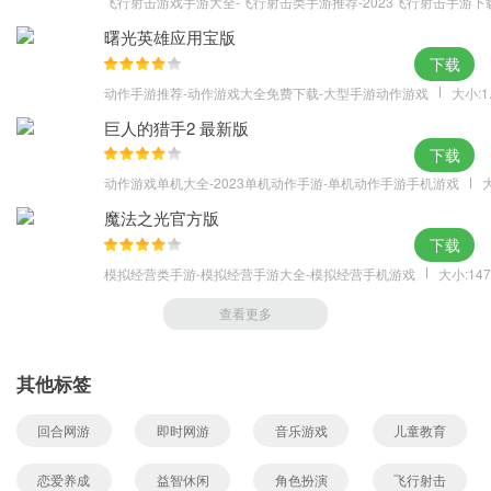
飞行射击游戏手游大全-飞行射击类手游推荐-2023飞行射击手游下
曙光英雄应用宝版
下载
动作手游推荐-动作游戏大全免费下载-大型手游动作游戏
大小:1
巨人的猎手2 最新版
下载
动作游戏单机大全-2023单机动作手游-单机动作手游手机游戏
大
魔法之光官方版
下载
模拟经营类手游-模拟经营手游大全-模拟经营手机游戏
大小:147
查看更多
其他标签
回合网游
即时网游
音乐游戏
儿童教育
恋爱养成
益智休闲
角色扮演
飞行射击