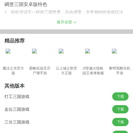
碉堡三国安卓版特色
1、轻松尝试不一样的三国世界，自由感受，非常独特的游戏玩法
2、风云再起，激情的竞技，萌趣味的划分，多元竞技，刺激精彩
展开全部
3、本站感受，充值资源无限，结合多元玩法，刺激三国，无限奖励
精品推荐
碉堡三国手机版亮点
1、上百种华丽专属技能，给您带来休闲与烧脑的无限乐趣，无需爆
魔法之光官方
霸略征战无尽
云上城之歌官
cf穿越火线枪
黎明觉醒生机
肝也可尽享完美游戏体验
版
尸潮手游
方正版
战王者体验服
手游
2、三国乱世之争，集百位名将，以绚烂夺目的技能与丰富多样的组
最新版
合，开启一段波澜壮阔的冒险
其他版本
3、三国战斗共存的游戏，用全新的游戏玩法，带给你争霸天下的帝
打工三国游戏
下载
王体验，遇见命中注定的邂逅
游戏内容
走位三国游戏
下载
1、团队合作定成败
三分三国游戏
下载
随心所欲划分阵营，英雄纷争，组建属于自己的绝佳阵容，阵营buf
f、阵法选择，多重策略以巧取胜