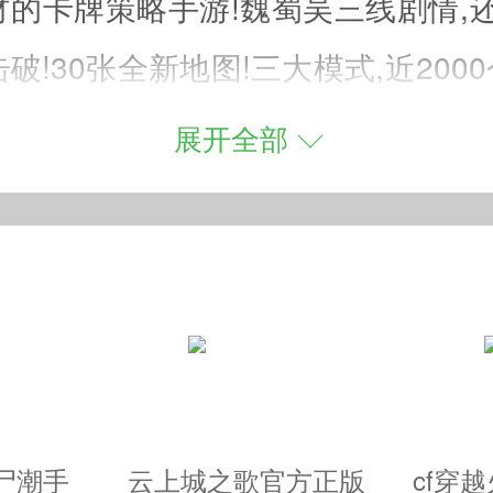
的卡牌策略手游!魏蜀吴三线剧情,还
击破!30张全新地图!三大模式,近200
可以对战,解锁各种三国武将卡牌,带领
展开全部
等您来战.
所未有的战斗体验.
尸潮手
云上城之歌官方正版
cf穿