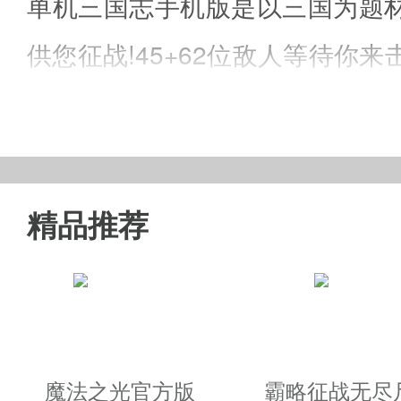
单机三国志手机版是以三国为题材
供您征战!45+62位敌人等待你来
能等待你来组合!丰富的场景关卡
精品推荐
单机三国志草鞋版特色
☆ 故事,自由,挑战三大经典模式,
☆ 痛快淋漓的合体技系统,给您前
魔法之光官方版
霸略征战无尽