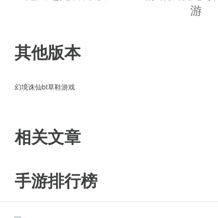
游
☆ 六大职业系统,职业定位更加明
☆ 全新的角色全新剧情,给您不一
其他版本
☆ 技能组合,蓄力技能,技能打断,
幻境诛仙bt草鞋游戏
单机三国志最新版更新内容
-优化了UI设计
相关文章
-优化了玩家游戏体验
-修复了已知bug
手游排行榜