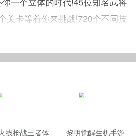
你一个立体的时代!45位知名武将
0个关卡等着你来挑战!720个不同技
他们和你一起征战吧!
越火线枪战王者体
黎明觉醒生机手游