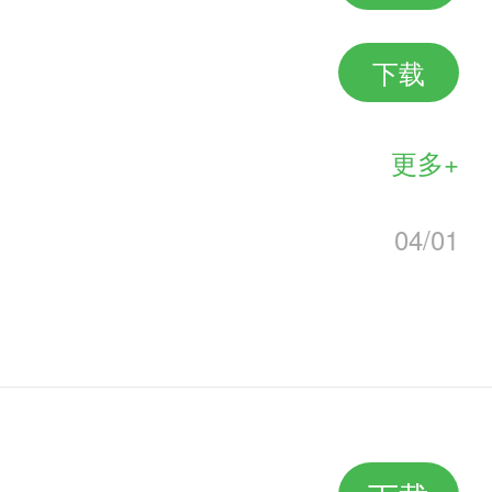
下载
能过。不同的技能配合是会出现不
更多+
~很有优越感。
04/01
王子怎么也过不了，用个一星升二
际上产出还蛮高的，就在地下城。