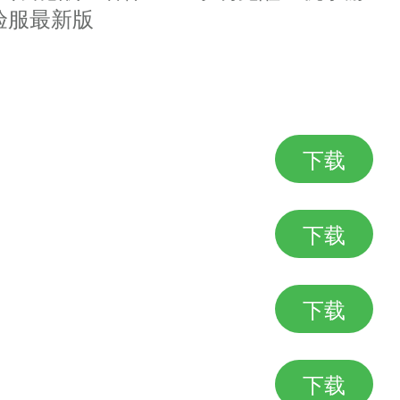
验服最新版
，新感觉。
下载
成了一个个足以抗衡世界的兵团组
下载
下载
迪斯，堕落天使，后裔，嫦娥，太阳
下载