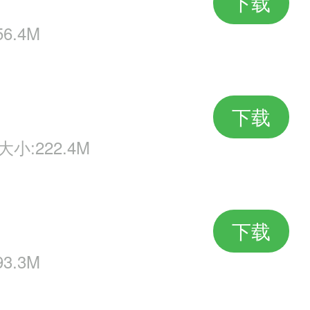
钻石收获。比如通关，比如段位，
下载
6.4M
意味着省了一大笔钱，看上去还跟
下载
大小:222.4M
，这个大杀器啊~，第二天抽到了
不自己作死就不会死得太惨的基础
下载
3.3M
，又得到了菲利克斯!卖下萌~~哇