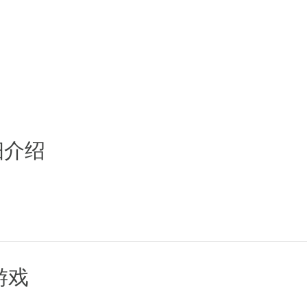
半天打不过的本，二星组合一下居然
一，只要研究出对应的战术，嘿嘿~
细介绍
只有适合的卡
，比如免疫物理伤害的，你用3星精灵
以升，而且碎片没有想象中难出，实
游戏