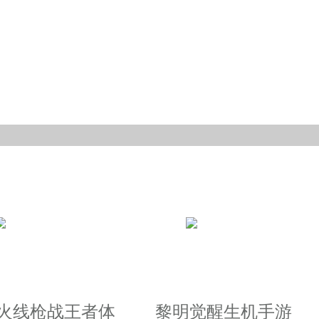
越火线枪战王者体
黎明觉醒生机手游