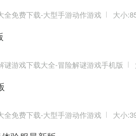
并非一定要氪金，事实上，很多地方有
大全免费下载-大型手游动作游戏
大小:85
活动做完就能有不错的钻石收益，这
战神，还是需要氪点金的。
版
解谜游戏下载大全-冒险解谜游戏手机版
很幸运，第一天攒的刚刚好抽到美杜莎
日还送了吸血伯爵，这基本奠定了只要
版
RP值很不错呢~
大全免费下载-大型手游动作游戏
大小:39
，一个三星都没有，还好坚持下去了