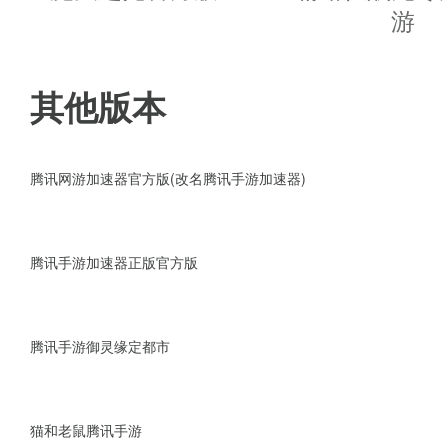
游
1、玩家可以自由搭配卡牌组合，
2、高自由度战斗，装备材料随处
其他版本
3、Boss挑战，神秘宝藏，虫
腾讯网游加速器官方版(改名腾讯手游加速器)
4、炫酷羽翼，呆萌异类宠物坐骑
5、游戏中拥有共通想法的继承
腾讯手游加速器正版官方版
织。
腾讯手游御灵缘定都市
6、3D动作诸神乱斗，汇集40
神，天后赫拉同台竞技。
猫和老鼠腾讯手游