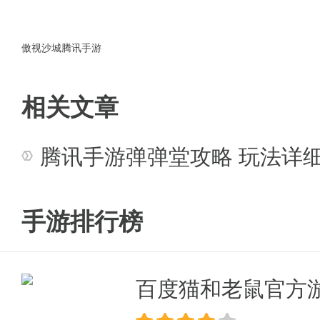
游戏攻略：
1、技巧：大脑比肌肉强
傲视沙城腾讯手游
这是很讲搭配的游戏，三星打了
相关文章
同的效果的，所以第一不会永远第
腾讯手游弹弹堂攻略 玩法详
2、星级可以升，没有最好的卡，
这点跟第3点差不多，不同的本
手游排行榜
星的凯瑟琳就过了。没错!星级可
3、钻石不仅仅来自充值
百度猫和老鼠官方