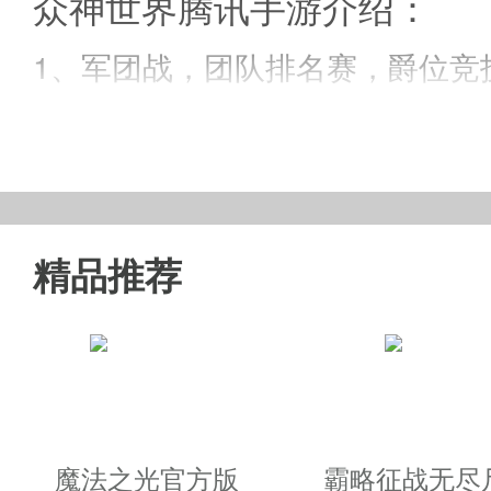
众神世界腾讯手游介绍：
1、军团战，团队排名赛，爵位竞
2、超强打击感，流畅大招，酣畅
精品推荐
3、爵位轻松升。Boss挑战，神
4、大世界军团作战，带领你的神
众神世界腾讯版游戏特色：
魔法之光官方版
霸略征战无尽