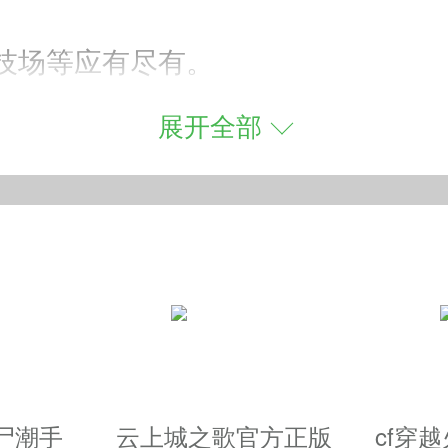
技场等应有尽有。
淋漓的战斗。
展开全部
秘宝藏，虫洞探索，深渊巢穴。
之兵团称霸世界。
尸潮手
云上城之歌官方正版
cf穿