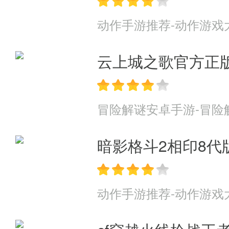
这句话很重要!因为这意味着我
动作手游推荐-动作游戏
比如副本，基本上你每天把所有
小R差不多，当然，如果你要成为
云上城之歌官方正
4、运气很重要
冒险解谜安卓手游-冒险
这话适用于任何卡牌游戏，楼主
凯兰崔尔这个大奶!另外登录次
暗影格斗2相印8代
了。哇咔咔，事实证明，楼楼我的
动作手游推荐-动作游戏
当然也有一次攒了好久的钻霍霍了
咔咔!