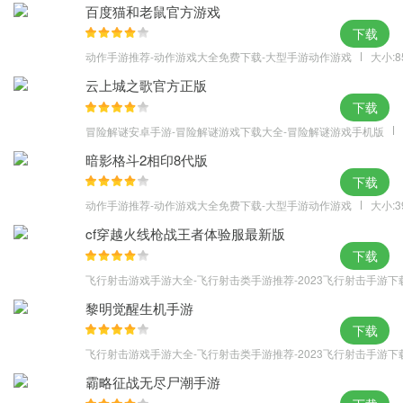
百度猫和老鼠官方游戏
【沙城争霸天下 争夺绝世战神】
下载
还原最真实最热血的沙巴克城战，象征巅峰实力的不朽城主宝座等
动作手游推荐-动作游戏大全免费下载-大型手游动作游戏
大小:8
你来争夺！每周三次夺城，带你体验热血沸腾千人同屏PK的震撼场
云上城之歌官方正版
面！
下载
【遗落的城主武器傲然出世】
冒险解谜安卓手游-冒险解谜游戏下载大全-冒险解谜游戏手机版
每一个玛法勇士都在等待一个机会，为此他们日夜兼程，不离不
暗影格斗2相印8代版
弃，热血澎湃！现在最佳的时刻已经到来，寻找遗落的城主武器，
下载
逆转征途的关键就掌握在你的手上。
动作手游推荐-动作游戏大全免费下载-大型手游动作游戏
大小:3
【任意玩转百种副本 告别无脑刷怪升级】
cf穿越火线枪战王者体验服最新版
《沙城屠龙》推出近30种丰富玩法系统，灵力幻化极致羽翼的绚丽
下载
神甲系统、战魂灌注逆天神器的无双法宝系统、日行千里战力倍增
飞行射击游戏手游大全-飞行射击类手游推荐-2023飞行射击手游下
的最亲密坐骑系统，还有万人参与PK的沙城争霸战等等，与小伙伴
黎明觉醒生机手游
们共同玩耍，轻松告别无脑刷怪做任务！
下载
飞行射击游戏手游大全-飞行射击类手游推荐-2023飞行射击手游下
霸略征战无尽尸潮手游