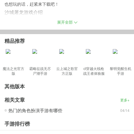
也想玩的话，赶紧来下载吧！
沙城屠龙游戏介绍
沙城屠龙一款基于Unity 3D引擎制作的arpg手游,是2D写实风格创新
展开全部
大作。战道法三大经典职业的搭配,让玩家上手毫无难度。是首款AR
PG团战手游，战、法、道三大经典职业相互配合限制，玩法多变，
精品推荐
屠龙神兵助你一路披荆斩棘。
沙城屠龙手游特色
魔法之光官方
霸略征战无尽
云上城之歌官
cf穿越火线枪
黎明觉醒生机
版
尸潮手游
方正版
战王者体验服
手游
1、魔幻风格的动作rpg游戏
最新版
2、战法道三大经典职业设定
其他版本
3、pk之王，巅峰输出屠戮天下
相关文章
更多+
4、炫酷技能特效，富有冲击力的战斗表现
沙城屠龙手游版亮点
热门的角色扮演手游有哪些
04/14
【万人实时对战 最真实战斗PK】
手游排行榜
随时随地野外PK，真人1V1竞技场对决，抛开红白名尽情战斗！传
奇经典技能大招连放特效华丽，让你一秒爱上PK！