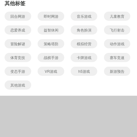
其他标签
回合网游
即时网游
音乐游戏
儿童教育
恋爱养成
益智休闲
角色扮演
飞行射击
冒险解谜
策略塔防
模拟经营
动作游戏
体育竞技
战棋手游
卡牌游戏
赛车竞速
变态手游
VR游戏
h5游戏
新游预告
其他游戏
Copyright © 565656手游网