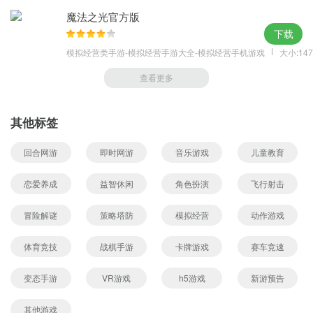
魔法之光官方版
下载
模拟经营类手游-模拟经营手游大全-模拟经营手机游戏
大小:147
查看更多
其他标签
回合网游
即时网游
音乐游戏
儿童教育
恋爱养成
益智休闲
角色扮演
飞行射击
冒险解谜
策略塔防
模拟经营
动作游戏
体育竞技
战棋手游
卡牌游戏
赛车竞速
变态手游
VR游戏
h5游戏
新游预告
其他游戏