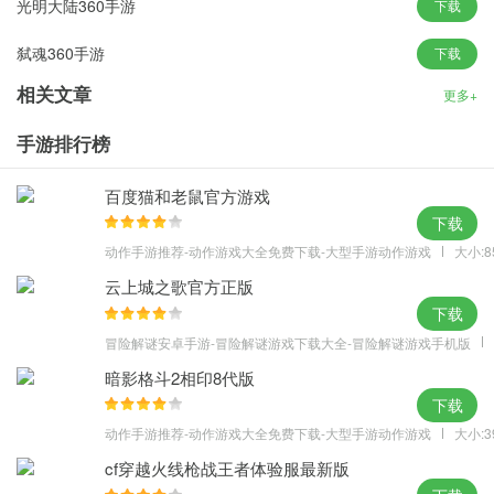
光明大陆360手游
下载
【众仙齐聚仙盟热血攻城只等你】
弑魂360手游
下载
盟友相伴共闯江湖，兄弟制霸天下，神眷双人修炼，BOSS战场唯我
独尊，仙家福地，逍遥一生，仙盟酒会，经验倍增！
相关文章
更多+
游戏亮点
手游排行榜
通过副本任务、自由布阵、玩家PK、护宝、帮会贡献等活动不断获
取银子、阅历、声望、制作卷来加强角色的战斗力
百度猫和老鼠官方游戏
通过寻仙、角色培养、合成道具、铸炼装备、收集咒印、突破境界
下载
等手段来不断提高的角色各项能力
动作手游推荐-动作游戏大全免费下载-大型手游动作游戏
大小:8
云上城之歌官方正版
下载
冒险解谜安卓手游-冒险解谜游戏下载大全-冒险解谜游戏手机版
暗影格斗2相印8代版
下载
动作手游推荐-动作游戏大全免费下载-大型手游动作游戏
大小:3
cf穿越火线枪战王者体验服最新版