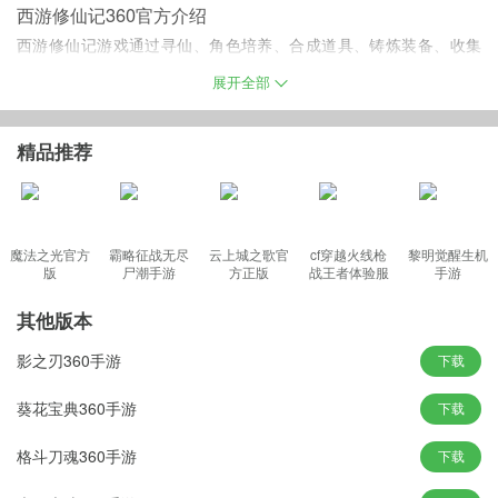
西游修仙记360官方介绍
西游修仙记游戏通过寻仙、角色培养、合成道具、铸炼装备、收集
咒印、突破境界等手段来不断提高的角色各项能力，还可以通过副
展开全部
本任务、自由布阵、玩家PK、护宝、帮会贡献等活动不断获取银
子、阅历、声望、制作卷来加强角色的战斗力。
精品推荐
西游修仙记游戏特色
魔法之光官方
霸略征战无尽
云上城之歌官
cf穿越火线枪
黎明觉醒生机
【东方玄幻大作飞仙跳跃美如画】
版
尸潮手游
方正版
战王者体验服
手游
晨曦空桑林，夜临望月洞，皇城一夜传说仙境，圣境探宝灵山风
最新版
光。独有的仙侠风韵，重走仙侠路，力遍红尘！
其他版本
【丰富竞技玩法一夜战斗不停息】
影之刃360手游
下载
仙盟战、阵营战、跨服3V3、团队跨服等众多世界活动，包囊丰富的
PVE和PVP玩法，竞技封神，就是如此简单！
葵花宝典360手游
下载
【技能酷炫爆发神兵利器斩妖魔】
格斗刀魂360手游
下载
上古神兵、激萌灵宠，脚踏烽火战轮，佩戴，魔王仙翼，飞天遁
地！锻造五行体魄，修成绝世功法！